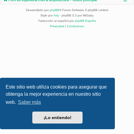
Desarrollado por
phpBB
® Forum Software © phpBB Limited
Style por
Arty
- phpBB 3.3 por MrGaby
Traducción al español por
phpBB España
Privacidad
|
Condiciones
Este sitio web utiliza cookies para asegurar que
obtenga la mejor experiencia en nuestro sitio
web.
Saber más
¡Lo entiendo!