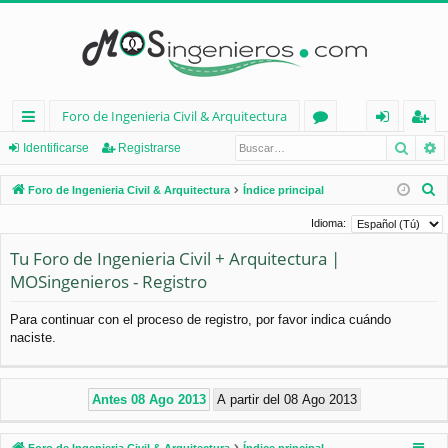
Foro de Ingenieria Civil & Arquitectura
Busca
B
nl
or
de
eg
Identificarse
Registrarse
ac
os
nt
ist
B
Foro de Ingenieria Civil & Arquitectura
Índice principal
es
ifi
ra
u
Idioma:
s
rá
ca
rs
Tu Foro de Ingenieria Civil + Arquitectura |
c
pi
rs
e
MOSingenieros - Registro
a
d
e
r
Para continuar con el proceso de registro, por favor indica cuándo
os
naciste.
Foro de Ingenieria Civil & Arquitectura
Índice principal