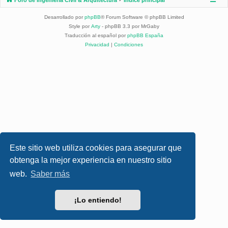
Desarrollado por
phpBB
® Forum Software © phpBB Limited
Style por
Arty
- phpBB 3.3 por MrGaby
Traducción al español por
phpBB España
Privacidad
|
Condiciones
Este sitio web utiliza cookies para asegurar que
obtenga la mejor experiencia en nuestro sitio
web.
Saber más
¡Lo entiendo!