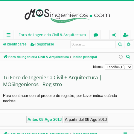
Foro de Ingenieria Civil & Arquitectura
Busca
B
nl
or
de
eg
Identificarse
Registrarse
ac
os
nt
ist
B
Foro de Ingenieria Civil & Arquitectura
Índice principal
es
ifi
ra
u
Idioma:
s
rá
ca
rs
Tu Foro de Ingenieria Civil + Arquitectura |
c
pi
rs
e
MOSingenieros - Registro
a
d
e
r
Para continuar con el proceso de registro, por favor indica cuándo
os
naciste.
Foro de Ingenieria Civil & Arquitectura
Índice principal