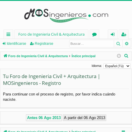
Foro de Ingenieria Civil & Arquitectura
Busca
B
nl
or
de
eg
Identificarse
Registrarse
ac
os
nt
ist
B
Foro de Ingenieria Civil & Arquitectura
Índice principal
es
ifi
ra
u
Idioma:
s
rá
ca
rs
Tu Foro de Ingenieria Civil + Arquitectura |
c
pi
rs
e
MOSingenieros - Registro
a
d
e
r
Para continuar con el proceso de registro, por favor indica cuándo
os
naciste.
Foro de Ingenieria Civil & Arquitectura
Índice principal