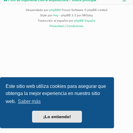
Desarrollado por
phpBB
® Forum Software © phpBB Limited
Style por
Arty
- phpBB 3.3 por MrGaby
Traducción al español por
phpBB España
Privacidad
|
Condiciones
Este sitio web utiliza cookies para asegurar que
obtenga la mejor experiencia en nuestro sitio
web.
Saber más
¡Lo entiendo!