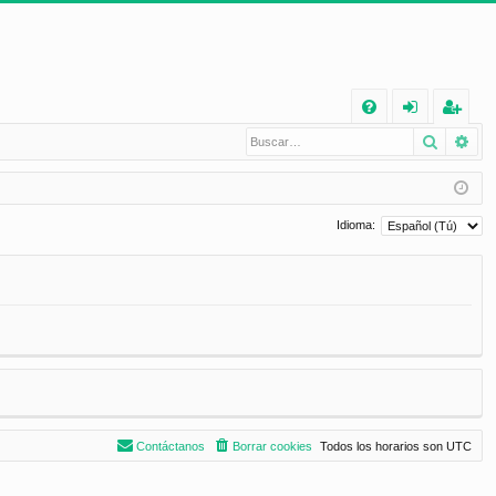
E
Buscar
Bú
FA
de
eg
Q
nt
ist
ifi
ra
Idioma:
ca
rs
rs
e
e
Contáctanos
Borrar cookies
Todos los horarios son
UTC