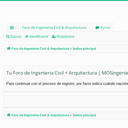
Foro de Ingenieria Civil & Arquitectura
Foros
nl
Buscar
Identificarse
Registrarse
ac
Foro de Ingenieria Civil & Arquitectura
Índice principal
es
rá
pi
Tu Foro de Ingenieria Civil + Arquitectura | MOSingenie
d
Para continuar con el proceso de registro, por favor indica cuándo naciste
os
Foro de Ingenieria Civil & Arquitectura
Índice principal