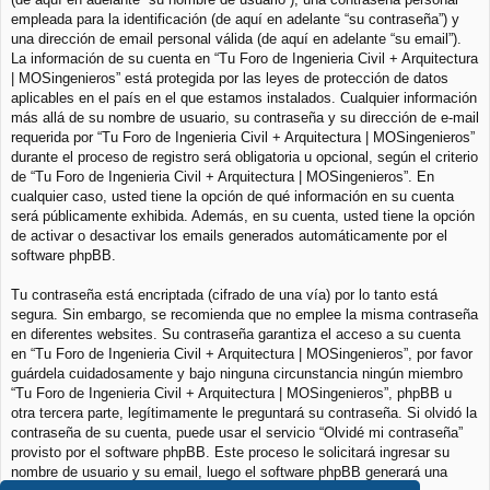
empleada para la identificación (de aquí en adelante “su contraseña”) y
una dirección de email personal válida (de aquí en adelante “su email”).
La información de su cuenta en “Tu Foro de Ingenieria Civil + Arquitectura
| MOSingenieros” está protegida por las leyes de protección de datos
aplicables en el país en el que estamos instalados. Cualquier información
más allá de su nombre de usuario, su contraseña y su dirección de e-mail
requerida por “Tu Foro de Ingenieria Civil + Arquitectura | MOSingenieros”
durante el proceso de registro será obligatoria u opcional, según el criterio
de “Tu Foro de Ingenieria Civil + Arquitectura | MOSingenieros”. En
cualquier caso, usted tiene la opción de qué información en su cuenta
será públicamente exhibida. Además, en su cuenta, usted tiene la opción
de activar o desactivar los emails generados automáticamente por el
software phpBB.
Tu contraseña está encriptada (cifrado de una vía) por lo tanto está
segura. Sin embargo, se recomienda que no emplee la misma contraseña
en diferentes websites. Su contraseña garantiza el acceso a su cuenta
en “Tu Foro de Ingenieria Civil + Arquitectura | MOSingenieros”, por favor
guárdela cuidadosamente y bajo ninguna circunstancia ningún miembro
“Tu Foro de Ingenieria Civil + Arquitectura | MOSingenieros”, phpBB u
otra tercera parte, legítimamente le preguntará su contraseña. Si olvidó la
contraseña de su cuenta, puede usar el servicio “Olvidé mi contraseña”
provisto por el software phpBB. Este proceso le solicitará ingresar su
nombre de usuario y su email, luego el software phpBB generará una