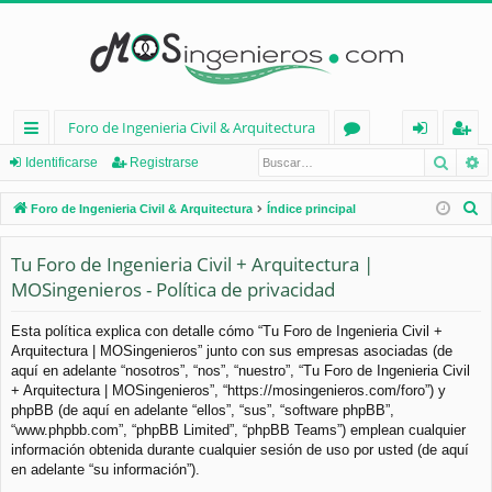
Foro de Ingenieria Civil & Arquitectura
Busca
B
nl
or
de
eg
Identificarse
Registrarse
ac
os
nt
ist
B
Foro de Ingenieria Civil & Arquitectura
Índice principal
es
ifi
ra
u
s
Tu Foro de Ingenieria Civil + Arquitectura |
rá
ca
rs
c
MOSingenieros - Política de privacidad
pi
rs
e
a
d
e
r
Esta política explica con detalle cómo “Tu Foro de Ingenieria Civil +
Arquitectura | MOSingenieros” junto con sus empresas asociadas (de
os
aquí en adelante “nosotros”, “nos”, “nuestro”, “Tu Foro de Ingenieria Civil
+ Arquitectura | MOSingenieros”, “https://mosingenieros.com/foro”) y
phpBB (de aquí en adelante “ellos”, “sus”, “software phpBB”,
“www.phpbb.com”, “phpBB Limited”, “phpBB Teams”) emplean cualquier
información obtenida durante cualquier sesión de uso por usted (de aquí
en adelante “su información”).