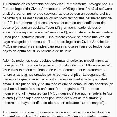
Tu información es obtenida por dos vías. Primeramente, navegar por “Tu
Foro de Ingenieria Civil + Arquitectura | MOSingenieros” hará al software
phpBB crear un número de cookies, las cuales son un pequeño archivo
de texto que se descargan en los archivos temporales del navegador de
su PC. Las primeras dos cookies sólo contienen un identificador de
usuario (de aquí en adelante “user-id”) y un identificador de sesión
anónima (de aquí en adelante “session-id”), automáticamente asignada a
usted por el software phpBB. Una tercera cookie se creará una vez que
haya navegado por temas en “Tu Foro de Ingenieria Civil + Arquitectura |
MOSingenieros” y se emplea para registrar cuales han sido leídos, con
objeto de optimizar su experiencia de usuario.
Además podemos crear cookies externas al software phpBB mientras
navega por “Tu Foro de Ingenieria Civil + Arquitectura | MOSingenieros”,
las cuales exceden el alcance de este documento que solamente se
refiere a las páginas creadas por el software phpBB. La segunda vía
mediante la que obtenemos su información es mediante lo que usted
envía. Esto puede ser, y no limitado a: envíos como usuario anónimo (de
aquí en adelante “envíos anónimos”), su registro en “Tu Foro de
Ingenieria Civil + Arquitectura | MOSingenieros” (de aquí en adelante “su
cuenta”) y mensajes enviados por usted después de registrarse y
mientras se haya identificado (de aquí en adelante “sus mensajes”).
Tu cuenta como mínimo constará de un nombre único de identificación
(de aquí en adelante “su nombre de usuario”), una contraseña personal