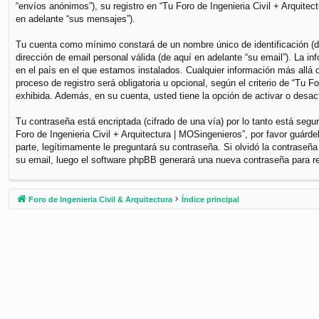
“envíos anónimos”), su registro en “Tu Foro de Ingenieria Civil + Arquite
en adelante “sus mensajes”).
Tu cuenta como mínimo constará de un nombre único de identificación (de
dirección de email personal válida (de aquí en adelante “su email”). La i
en el país en el que estamos instalados. Cualquier información más allá d
proceso de registro será obligatoria u opcional, según el criterio de “Tu 
exhibida. Además, en su cuenta, usted tiene la opción de activar o desa
Tu contraseña está encriptada (cifrado de una vía) por lo tanto está se
Foro de Ingenieria Civil + Arquitectura | MOSingenieros”, por favor guár
parte, legítimamente le preguntará su contraseña. Si olvidó la contraseña
su email, luego el software phpBB generará una nueva contraseña para r
Foro de Ingenieria Civil & Arquitectura
Índice principal