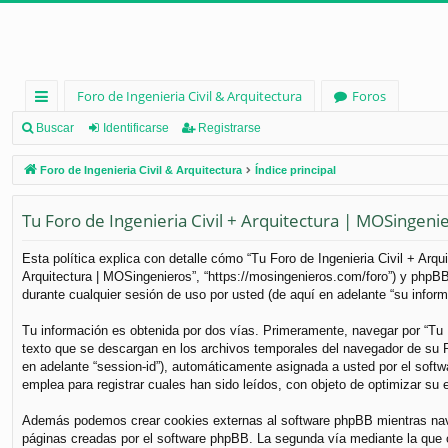
Foro de Ingenieria Civil & Arquitectura
Foros
nl
Buscar
Identificarse
Registrarse
ac
Foro de Ingenieria Civil & Arquitectura
Índice principal
es
Tu Foro de Ingenieria Civil + Arquitectura | MOSingenier
rá
pi
Esta política explica con detalle cómo “Tu Foro de Ingenieria Civil + Arq
Arquitectura | MOSingenieros”, “https://mosingenieros.com/foro”) y phpB
d
durante cualquier sesión de uso por usted (de aquí en adelante “su inform
os
Tu información es obtenida por dos vías. Primeramente, navegar por “Tu 
texto que se descargan en los archivos temporales del navegador de su PC
en adelante “session-id”), automáticamente asignada a usted por el soft
emplea para registrar cuales han sido leídos, con objeto de optimizar su 
Además podemos crear cookies externas al software phpBB mientras naveg
páginas creadas por el software phpBB. La segunda vía mediante la que 