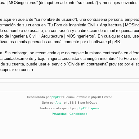
ctura | MOSingenieros” (de aquí en adelante “su cuenta”) y mensajes enviados 
 aquí en adelante “su nombre de usuario”), una contraseña personal empleada 
nformación de su cuenta en “Tu Foro de Ingenieria Civil + Arquitectura | MOSin
e su nombre de usuario, su contraseña y su dirección de e-mail requerida por 
Foro de Ingenieria Civil + Arquitectura | MOSingenieros”. En cualquier caso, u
ctivar los emails generados automáticamente por el software phpBB.
gura. Sin embargo, se recomienda que no emplee la misma contraseña en difer
dela cuidadosamente y bajo ninguna circunstancia ningún miembro “Tu Foro de I
 de su cuenta, puede usar el servicio “Olvidé mi contraseña” provisto por el 
ecuperar su cuenta.
Desarrollado por
phpBB
® Forum Software © phpBB Limited
Style por
Arty
- phpBB 3.3 por MrGaby
Traducción al español por
phpBB España
Privacidad
|
Condiciones