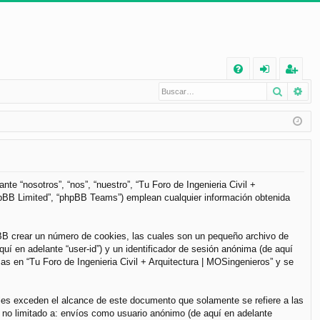
E
Buscar
Bú
FA
de
eg
Q
nt
ist
ifi
ra
ca
rs
rs
e
te “nosotros”, “nos”, “nuestro”, “Tu Foro de Ingenieria Civil +
phpBB Limited”, “phpBB Teams”) emplean cualquier información obtenida
e
pBB crear un número de cookies, las cuales son un pequeño archivo de
í en adelante “user-id”) y un identificador de sesión anónima (de aquí
s en “Tu Foro de Ingenieria Civil + Arquitectura | MOSingenieros” y se
les exceden el alcance de este documento que solamente se refiere a las
 no limitado a: envíos como usuario anónimo (de aquí en adelante