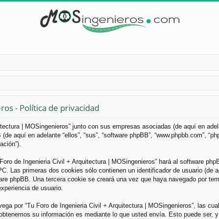
os - Política de privacidad
uitectura | MOSingenieros” junto con sus empresas asociadas (de aquí en adelan
B (de aquí en adelante “ellos”, “sus”, “software phpBB”, “www.phpbb.com”, “
ación”).
Foro de Ingenieria Civil + Arquitectura | MOSingenieros” hará al software ph
. Las primeras dos cookies sólo contienen un identificador de usuario (de aqu
ware phpBB. Una tercera cookie se creará una vez que haya navegado por tema
experiencia de usuario.
a por “Tu Foro de Ingenieria Civil + Arquitectura | MOSingenieros”, las cua
obtenemos su información es mediante lo que usted envía. Esto puede ser, y