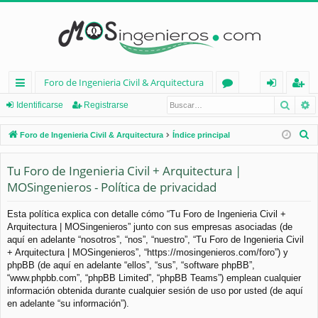
Foro de Ingenieria Civil & Arquitectura
Busca
B
nl
or
de
eg
Identificarse
Registrarse
ac
os
nt
ist
B
Foro de Ingenieria Civil & Arquitectura
Índice principal
es
ifi
ra
u
s
Tu Foro de Ingenieria Civil + Arquitectura |
rá
ca
rs
c
MOSingenieros - Política de privacidad
pi
rs
e
a
d
e
r
Esta política explica con detalle cómo “Tu Foro de Ingenieria Civil +
Arquitectura | MOSingenieros” junto con sus empresas asociadas (de
os
aquí en adelante “nosotros”, “nos”, “nuestro”, “Tu Foro de Ingenieria Civil
+ Arquitectura | MOSingenieros”, “https://mosingenieros.com/foro”) y
phpBB (de aquí en adelante “ellos”, “sus”, “software phpBB”,
“www.phpbb.com”, “phpBB Limited”, “phpBB Teams”) emplean cualquier
información obtenida durante cualquier sesión de uso por usted (de aquí
en adelante “su información”).