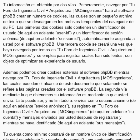
Tu información es obtenida por dos vías. Primeramente, navegar por “Tu
Foro de Ingenieria Civil + Arquitectura | MOSingenieros” hará al software
phpBB crear un número de cookies, las cuales son un pequeño archivo
de texto que se descargan en los archivos temporales del navegador de
su PC. Las primeras dos cookies sólo contienen un identificador de
usuario (de aquí en adelante “user-id”) y un identificador de sesión
anónima (de aquí en adelante “session-id”), automáticamente asignada a
usted por el software phpBB. Una tercera cookie se creará una vez que
haya navegado por temas en “Tu Foro de Ingenieria Civil + Arquitectura |
MOSingenieros” y se emplea para registrar cuales han sido leídos, con
objeto de optimizar su experiencia de usuario.
Además podemos crear cookies externas al software phpBB mientras
navega por “Tu Foro de Ingenieria Civil + Arquitectura | MOSingenieros”,
las cuales exceden el alcance de este documento que solamente se
refiere a las páginas creadas por el software phpBB. La segunda vía
mediante la que obtenemos su información es mediante lo que usted
envía. Esto puede ser, y no limitado a: envíos como usuario anónimo (de
aquí en adelante “envíos anónimos”), su registro en “Tu Foro de
Ingenieria Civil + Arquitectura | MOSingenieros” (de aquí en adelante “su
cuenta”) y mensajes enviados por usted después de registrarse y
mientras se haya identificado (de aquí en adelante “sus mensajes”).
Tu cuenta como mínimo constará de un nombre único de identificación
(de aquí en adelante “su nombre de usuario”), una contraseña personal