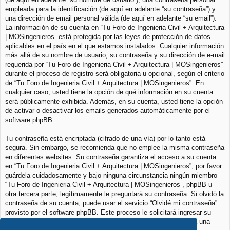
empleada para la identificación (de aquí en adelante “su contraseña”) y
una dirección de email personal válida (de aquí en adelante “su email”).
La información de su cuenta en “Tu Foro de Ingenieria Civil + Arquitectura
| MOSingenieros” está protegida por las leyes de protección de datos
aplicables en el país en el que estamos instalados. Cualquier información
más allá de su nombre de usuario, su contraseña y su dirección de e-mail
requerida por “Tu Foro de Ingenieria Civil + Arquitectura | MOSingenieros”
durante el proceso de registro será obligatoria u opcional, según el criterio
de “Tu Foro de Ingenieria Civil + Arquitectura | MOSingenieros”. En
cualquier caso, usted tiene la opción de qué información en su cuenta
será públicamente exhibida. Además, en su cuenta, usted tiene la opción
de activar o desactivar los emails generados automáticamente por el
software phpBB.
Tu contraseña está encriptada (cifrado de una vía) por lo tanto está
segura. Sin embargo, se recomienda que no emplee la misma contraseña
en diferentes websites. Su contraseña garantiza el acceso a su cuenta
en “Tu Foro de Ingenieria Civil + Arquitectura | MOSingenieros”, por favor
guárdela cuidadosamente y bajo ninguna circunstancia ningún miembro
“Tu Foro de Ingenieria Civil + Arquitectura | MOSingenieros”, phpBB u
otra tercera parte, legítimamente le preguntará su contraseña. Si olvidó la
contraseña de su cuenta, puede usar el servicio “Olvidé mi contraseña”
provisto por el software phpBB. Este proceso le solicitará ingresar su
nombre de usuario y su email, luego el software phpBB generará una