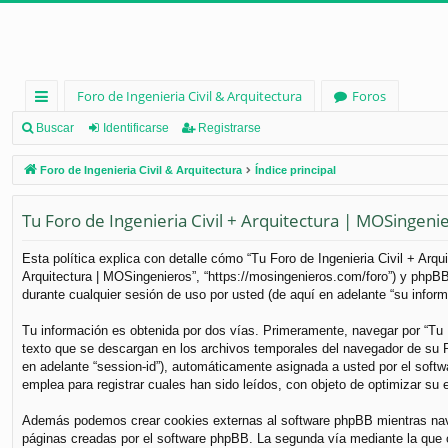
Foro de Ingenieria Civil & Arquitectura
Foros
nl
Buscar
Identificarse
Registrarse
ac
Foro de Ingenieria Civil & Arquitectura
Índice principal
es
Tu Foro de Ingenieria Civil + Arquitectura | MOSingenier
rá
pi
Esta política explica con detalle cómo “Tu Foro de Ingenieria Civil + Arq
Arquitectura | MOSingenieros”, “https://mosingenieros.com/foro”) y phpB
d
durante cualquier sesión de uso por usted (de aquí en adelante “su inform
os
Tu información es obtenida por dos vías. Primeramente, navegar por “Tu 
texto que se descargan en los archivos temporales del navegador de su PC
en adelante “session-id”), automáticamente asignada a usted por el soft
emplea para registrar cuales han sido leídos, con objeto de optimizar su 
Además podemos crear cookies externas al software phpBB mientras naveg
páginas creadas por el software phpBB. La segunda vía mediante la que 