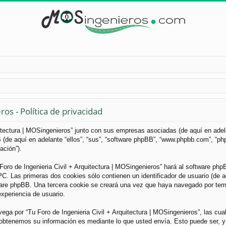
os - Política de privacidad
uitectura | MOSingenieros” junto con sus empresas asociadas (de aquí en adelan
B (de aquí en adelante “ellos”, “sus”, “software phpBB”, “www.phpbb.com”, “
ación”).
Foro de Ingenieria Civil + Arquitectura | MOSingenieros” hará al software ph
. Las primeras dos cookies sólo contienen un identificador de usuario (de aqu
ware phpBB. Una tercera cookie se creará una vez que haya navegado por tema
experiencia de usuario.
a por “Tu Foro de Ingenieria Civil + Arquitectura | MOSingenieros”, las cua
obtenemos su información es mediante lo que usted envía. Esto puede ser, y