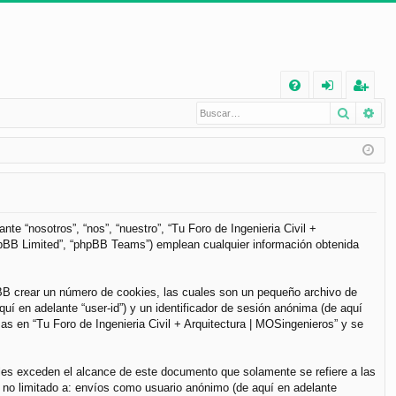
E
Buscar
Bú
FA
de
eg
Q
nt
ist
ifi
ra
ca
rs
rs
e
te “nosotros”, “nos”, “nuestro”, “Tu Foro de Ingenieria Civil +
phpBB Limited”, “phpBB Teams”) emplean cualquier información obtenida
e
pBB crear un número de cookies, las cuales son un pequeño archivo de
í en adelante “user-id”) y un identificador de sesión anónima (de aquí
s en “Tu Foro de Ingenieria Civil + Arquitectura | MOSingenieros” y se
les exceden el alcance de este documento que solamente se refiere a las
 no limitado a: envíos como usuario anónimo (de aquí en adelante