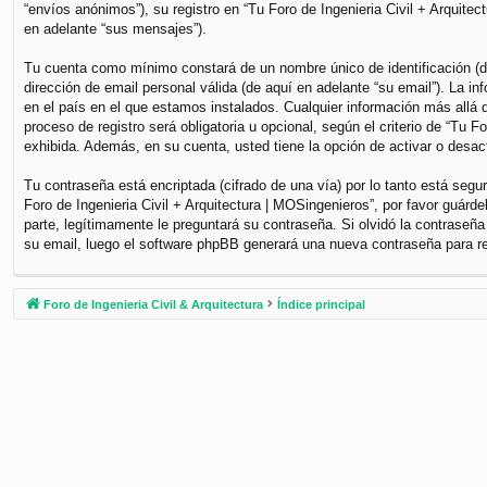
“envíos anónimos”), su registro en “Tu Foro de Ingenieria Civil + Arquite
en adelante “sus mensajes”).
Tu cuenta como mínimo constará de un nombre único de identificación (de
dirección de email personal válida (de aquí en adelante “su email”). La i
en el país en el que estamos instalados. Cualquier información más allá d
proceso de registro será obligatoria u opcional, según el criterio de “Tu 
exhibida. Además, en su cuenta, usted tiene la opción de activar o desa
Tu contraseña está encriptada (cifrado de una vía) por lo tanto está se
Foro de Ingenieria Civil + Arquitectura | MOSingenieros”, por favor guár
parte, legítimamente le preguntará su contraseña. Si olvidó la contraseña
su email, luego el software phpBB generará una nueva contraseña para r
Foro de Ingenieria Civil & Arquitectura
Índice principal