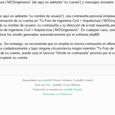
ctura | MOSingenieros” (de aquí en adelante “su cuenta”) y mensajes enviados 
 aquí en adelante “su nombre de usuario”), una contraseña personal empleada 
nformación de su cuenta en “Tu Foro de Ingenieria Civil + Arquitectura | MOSin
e su nombre de usuario, su contraseña y su dirección de e-mail requerida por 
Foro de Ingenieria Civil + Arquitectura | MOSingenieros”. En cualquier caso, u
ctivar los emails generados automáticamente por el software phpBB.
gura. Sin embargo, se recomienda que no emplee la misma contraseña en difer
dela cuidadosamente y bajo ninguna circunstancia ningún miembro “Tu Foro de I
 de su cuenta, puede usar el servicio “Olvidé mi contraseña” provisto por el 
ecuperar su cuenta.
Desarrollado por
phpBB
® Forum Software © phpBB Limited
Style por
Arty
- phpBB 3.3 por MrGaby
Traducción al español por
phpBB España
Privacidad
|
Condiciones