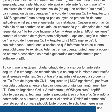
empleada para la identificación (de aquí en adelante “su contraseña”) y
una dirección de email personal válida (de aquí en adelante “su email”).
La información de su cuenta en “Tu Foro de Ingenieria Civil + Arquitectura
| MOSingenieros” está protegida por las leyes de protección de datos
aplicables en el país en el que estamos instalados. Cualquier información
más allá de su nombre de usuario, su contraseña y su dirección de e-mail
requerida por “Tu Foro de Ingenieria Civil + Arquitectura | MOSingenieros”
durante el proceso de registro será obligatoria u opcional, según el criterio
de “Tu Foro de Ingenieria Civil + Arquitectura | MOSingenieros”. En
cualquier caso, usted tiene la opción de qué información en su cuenta
será públicamente exhibida. Además, en su cuenta, usted tiene la opción
de activar o desactivar los emails generados automáticamente por el
software phpBB.
Tu contraseña está encriptada (cifrado de una vía) por lo tanto está
segura. Sin embargo, se recomienda que no emplee la misma contraseña
en diferentes websites. Su contraseña garantiza el acceso a su cuenta
en “Tu Foro de Ingenieria Civil + Arquitectura | MOSingenieros”, por favor
guárdela cuidadosamente y bajo ninguna circunstancia ningún miembro
“Tu Foro de Ingenieria Civil + Arquitectura | MOSingenieros”, phpBB u
otra tercera parte, legítimamente le preguntará su contraseña. Si olvidó la
contraseña de su cuenta, puede usar el servicio “Olvidé mi contraseña”
provisto por el software phpBB. Este proceso le solicitará ingresar su
nombre de usuario y su email, luego el software phpBB generará una