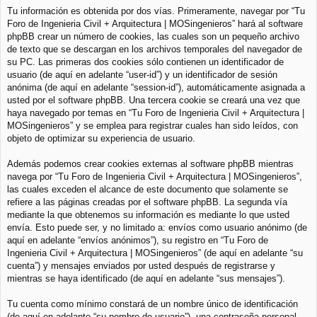
Tu información es obtenida por dos vías. Primeramente, navegar por “Tu
Foro de Ingenieria Civil + Arquitectura | MOSingenieros” hará al software
phpBB crear un número de cookies, las cuales son un pequeño archivo
de texto que se descargan en los archivos temporales del navegador de
su PC. Las primeras dos cookies sólo contienen un identificador de
usuario (de aquí en adelante “user-id”) y un identificador de sesión
anónima (de aquí en adelante “session-id”), automáticamente asignada a
usted por el software phpBB. Una tercera cookie se creará una vez que
haya navegado por temas en “Tu Foro de Ingenieria Civil + Arquitectura |
MOSingenieros” y se emplea para registrar cuales han sido leídos, con
objeto de optimizar su experiencia de usuario.
Además podemos crear cookies externas al software phpBB mientras
navega por “Tu Foro de Ingenieria Civil + Arquitectura | MOSingenieros”,
las cuales exceden el alcance de este documento que solamente se
refiere a las páginas creadas por el software phpBB. La segunda vía
mediante la que obtenemos su información es mediante lo que usted
envía. Esto puede ser, y no limitado a: envíos como usuario anónimo (de
aquí en adelante “envíos anónimos”), su registro en “Tu Foro de
Ingenieria Civil + Arquitectura | MOSingenieros” (de aquí en adelante “su
cuenta”) y mensajes enviados por usted después de registrarse y
mientras se haya identificado (de aquí en adelante “sus mensajes”).
Tu cuenta como mínimo constará de un nombre único de identificación
(de aquí en adelante “su nombre de usuario”), una contraseña personal