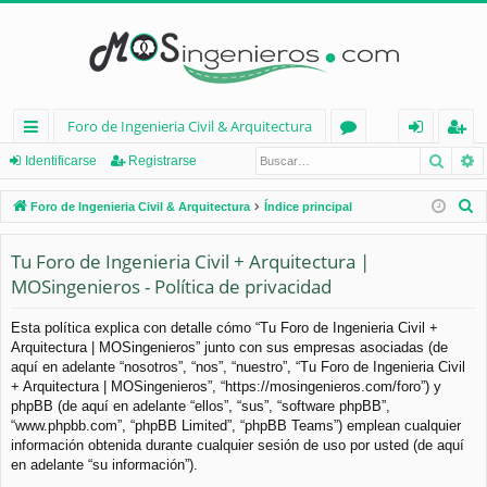
Foro de Ingenieria Civil & Arquitectura
Busca
B
nl
or
de
eg
Identificarse
Registrarse
ac
os
nt
ist
B
Foro de Ingenieria Civil & Arquitectura
Índice principal
es
ifi
ra
u
s
Tu Foro de Ingenieria Civil + Arquitectura |
rá
ca
rs
c
MOSingenieros - Política de privacidad
pi
rs
e
a
d
e
r
Esta política explica con detalle cómo “Tu Foro de Ingenieria Civil +
Arquitectura | MOSingenieros” junto con sus empresas asociadas (de
os
aquí en adelante “nosotros”, “nos”, “nuestro”, “Tu Foro de Ingenieria Civil
+ Arquitectura | MOSingenieros”, “https://mosingenieros.com/foro”) y
phpBB (de aquí en adelante “ellos”, “sus”, “software phpBB”,
“www.phpbb.com”, “phpBB Limited”, “phpBB Teams”) emplean cualquier
información obtenida durante cualquier sesión de uso por usted (de aquí
en adelante “su información”).