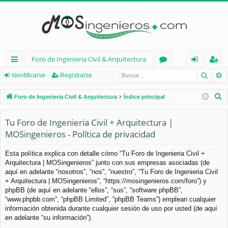
Foro de Ingenieria Civil & Arquitectura
Busca
B
nl
or
de
eg
Identificarse
Registrarse
ac
os
nt
ist
B
Foro de Ingenieria Civil & Arquitectura
Índice principal
es
ifi
ra
u
s
Tu Foro de Ingenieria Civil + Arquitectura |
rá
ca
rs
c
MOSingenieros - Política de privacidad
pi
rs
e
a
d
e
r
Esta política explica con detalle cómo “Tu Foro de Ingenieria Civil +
Arquitectura | MOSingenieros” junto con sus empresas asociadas (de
os
aquí en adelante “nosotros”, “nos”, “nuestro”, “Tu Foro de Ingenieria Civil
+ Arquitectura | MOSingenieros”, “https://mosingenieros.com/foro”) y
phpBB (de aquí en adelante “ellos”, “sus”, “software phpBB”,
“www.phpbb.com”, “phpBB Limited”, “phpBB Teams”) emplean cualquier
información obtenida durante cualquier sesión de uso por usted (de aquí
en adelante “su información”).