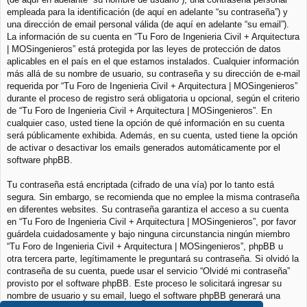
empleada para la identificación (de aquí en adelante “su contraseña”) y
una dirección de email personal válida (de aquí en adelante “su email”).
La información de su cuenta en “Tu Foro de Ingenieria Civil + Arquitectura
| MOSingenieros” está protegida por las leyes de protección de datos
aplicables en el país en el que estamos instalados. Cualquier información
más allá de su nombre de usuario, su contraseña y su dirección de e-mail
requerida por “Tu Foro de Ingenieria Civil + Arquitectura | MOSingenieros”
durante el proceso de registro será obligatoria u opcional, según el criterio
de “Tu Foro de Ingenieria Civil + Arquitectura | MOSingenieros”. En
cualquier caso, usted tiene la opción de qué información en su cuenta
será públicamente exhibida. Además, en su cuenta, usted tiene la opción
de activar o desactivar los emails generados automáticamente por el
software phpBB.
Tu contraseña está encriptada (cifrado de una vía) por lo tanto está
segura. Sin embargo, se recomienda que no emplee la misma contraseña
en diferentes websites. Su contraseña garantiza el acceso a su cuenta
en “Tu Foro de Ingenieria Civil + Arquitectura | MOSingenieros”, por favor
guárdela cuidadosamente y bajo ninguna circunstancia ningún miembro
“Tu Foro de Ingenieria Civil + Arquitectura | MOSingenieros”, phpBB u
otra tercera parte, legítimamente le preguntará su contraseña. Si olvidó la
contraseña de su cuenta, puede usar el servicio “Olvidé mi contraseña”
provisto por el software phpBB. Este proceso le solicitará ingresar su
nombre de usuario y su email, luego el software phpBB generará una