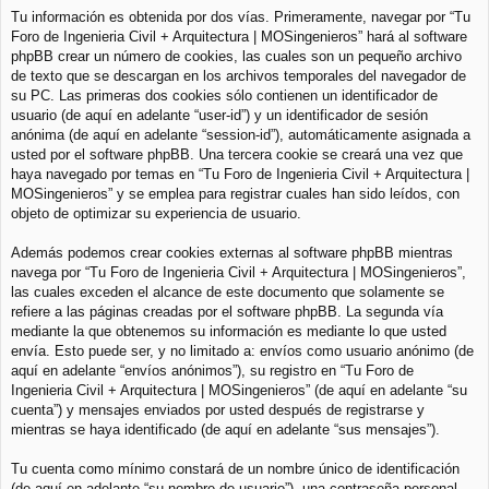
Tu información es obtenida por dos vías. Primeramente, navegar por “Tu
Foro de Ingenieria Civil + Arquitectura | MOSingenieros” hará al software
phpBB crear un número de cookies, las cuales son un pequeño archivo
de texto que se descargan en los archivos temporales del navegador de
su PC. Las primeras dos cookies sólo contienen un identificador de
usuario (de aquí en adelante “user-id”) y un identificador de sesión
anónima (de aquí en adelante “session-id”), automáticamente asignada a
usted por el software phpBB. Una tercera cookie se creará una vez que
haya navegado por temas en “Tu Foro de Ingenieria Civil + Arquitectura |
MOSingenieros” y se emplea para registrar cuales han sido leídos, con
objeto de optimizar su experiencia de usuario.
Además podemos crear cookies externas al software phpBB mientras
navega por “Tu Foro de Ingenieria Civil + Arquitectura | MOSingenieros”,
las cuales exceden el alcance de este documento que solamente se
refiere a las páginas creadas por el software phpBB. La segunda vía
mediante la que obtenemos su información es mediante lo que usted
envía. Esto puede ser, y no limitado a: envíos como usuario anónimo (de
aquí en adelante “envíos anónimos”), su registro en “Tu Foro de
Ingenieria Civil + Arquitectura | MOSingenieros” (de aquí en adelante “su
cuenta”) y mensajes enviados por usted después de registrarse y
mientras se haya identificado (de aquí en adelante “sus mensajes”).
Tu cuenta como mínimo constará de un nombre único de identificación
(de aquí en adelante “su nombre de usuario”), una contraseña personal