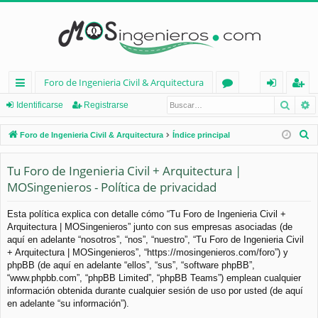
Foro de Ingenieria Civil & Arquitectura
Busca
B
nl
or
de
eg
Identificarse
Registrarse
ac
os
nt
ist
B
Foro de Ingenieria Civil & Arquitectura
Índice principal
es
ifi
ra
u
s
Tu Foro de Ingenieria Civil + Arquitectura |
rá
ca
rs
c
MOSingenieros - Política de privacidad
pi
rs
e
a
d
e
r
Esta política explica con detalle cómo “Tu Foro de Ingenieria Civil +
Arquitectura | MOSingenieros” junto con sus empresas asociadas (de
os
aquí en adelante “nosotros”, “nos”, “nuestro”, “Tu Foro de Ingenieria Civil
+ Arquitectura | MOSingenieros”, “https://mosingenieros.com/foro”) y
phpBB (de aquí en adelante “ellos”, “sus”, “software phpBB”,
“www.phpbb.com”, “phpBB Limited”, “phpBB Teams”) emplean cualquier
información obtenida durante cualquier sesión de uso por usted (de aquí
en adelante “su información”).