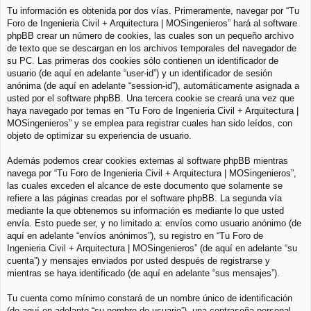
Tu información es obtenida por dos vías. Primeramente, navegar por “Tu
Foro de Ingenieria Civil + Arquitectura | MOSingenieros” hará al software
phpBB crear un número de cookies, las cuales son un pequeño archivo
de texto que se descargan en los archivos temporales del navegador de
su PC. Las primeras dos cookies sólo contienen un identificador de
usuario (de aquí en adelante “user-id”) y un identificador de sesión
anónima (de aquí en adelante “session-id”), automáticamente asignada a
usted por el software phpBB. Una tercera cookie se creará una vez que
haya navegado por temas en “Tu Foro de Ingenieria Civil + Arquitectura |
MOSingenieros” y se emplea para registrar cuales han sido leídos, con
objeto de optimizar su experiencia de usuario.
Además podemos crear cookies externas al software phpBB mientras
navega por “Tu Foro de Ingenieria Civil + Arquitectura | MOSingenieros”,
las cuales exceden el alcance de este documento que solamente se
refiere a las páginas creadas por el software phpBB. La segunda vía
mediante la que obtenemos su información es mediante lo que usted
envía. Esto puede ser, y no limitado a: envíos como usuario anónimo (de
aquí en adelante “envíos anónimos”), su registro en “Tu Foro de
Ingenieria Civil + Arquitectura | MOSingenieros” (de aquí en adelante “su
cuenta”) y mensajes enviados por usted después de registrarse y
mientras se haya identificado (de aquí en adelante “sus mensajes”).
Tu cuenta como mínimo constará de un nombre único de identificación
(de aquí en adelante “su nombre de usuario”), una contraseña personal