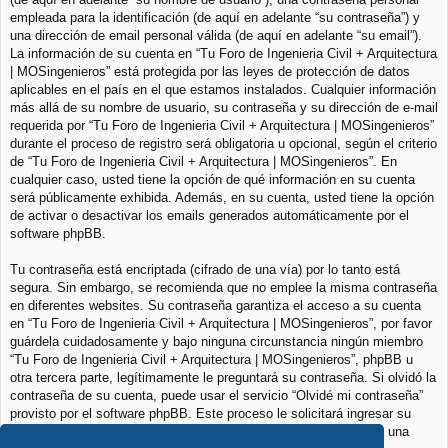
empleada para la identificación (de aquí en adelante “su contraseña”) y
una dirección de email personal válida (de aquí en adelante “su email”).
La información de su cuenta en “Tu Foro de Ingenieria Civil + Arquitectura
| MOSingenieros” está protegida por las leyes de protección de datos
aplicables en el país en el que estamos instalados. Cualquier información
más allá de su nombre de usuario, su contraseña y su dirección de e-mail
requerida por “Tu Foro de Ingenieria Civil + Arquitectura | MOSingenieros”
durante el proceso de registro será obligatoria u opcional, según el criterio
de “Tu Foro de Ingenieria Civil + Arquitectura | MOSingenieros”. En
cualquier caso, usted tiene la opción de qué información en su cuenta
será públicamente exhibida. Además, en su cuenta, usted tiene la opción
de activar o desactivar los emails generados automáticamente por el
software phpBB.
Tu contraseña está encriptada (cifrado de una vía) por lo tanto está
segura. Sin embargo, se recomienda que no emplee la misma contraseña
en diferentes websites. Su contraseña garantiza el acceso a su cuenta
en “Tu Foro de Ingenieria Civil + Arquitectura | MOSingenieros”, por favor
guárdela cuidadosamente y bajo ninguna circunstancia ningún miembro
“Tu Foro de Ingenieria Civil + Arquitectura | MOSingenieros”, phpBB u
otra tercera parte, legítimamente le preguntará su contraseña. Si olvidó la
contraseña de su cuenta, puede usar el servicio “Olvidé mi contraseña”
provisto por el software phpBB. Este proceso le solicitará ingresar su
nombre de usuario y su email, luego el software phpBB generará una