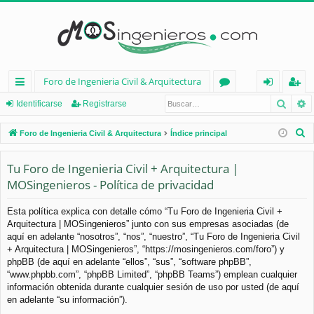
Foro de Ingenieria Civil & Arquitectura
Busca
B
nl
or
de
eg
Identificarse
Registrarse
ac
os
nt
ist
B
Foro de Ingenieria Civil & Arquitectura
Índice principal
es
ifi
ra
u
s
Tu Foro de Ingenieria Civil + Arquitectura |
rá
ca
rs
c
MOSingenieros - Política de privacidad
pi
rs
e
a
d
e
r
Esta política explica con detalle cómo “Tu Foro de Ingenieria Civil +
Arquitectura | MOSingenieros” junto con sus empresas asociadas (de
os
aquí en adelante “nosotros”, “nos”, “nuestro”, “Tu Foro de Ingenieria Civil
+ Arquitectura | MOSingenieros”, “https://mosingenieros.com/foro”) y
phpBB (de aquí en adelante “ellos”, “sus”, “software phpBB”,
“www.phpbb.com”, “phpBB Limited”, “phpBB Teams”) emplean cualquier
información obtenida durante cualquier sesión de uso por usted (de aquí
en adelante “su información”).