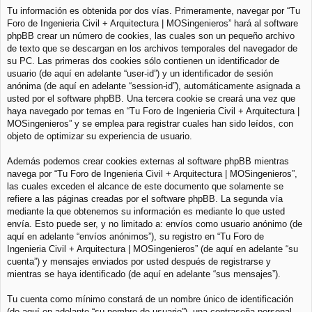
Tu información es obtenida por dos vías. Primeramente, navegar por “Tu
Foro de Ingenieria Civil + Arquitectura | MOSingenieros” hará al software
phpBB crear un número de cookies, las cuales son un pequeño archivo
de texto que se descargan en los archivos temporales del navegador de
su PC. Las primeras dos cookies sólo contienen un identificador de
usuario (de aquí en adelante “user-id”) y un identificador de sesión
anónima (de aquí en adelante “session-id”), automáticamente asignada a
usted por el software phpBB. Una tercera cookie se creará una vez que
haya navegado por temas en “Tu Foro de Ingenieria Civil + Arquitectura |
MOSingenieros” y se emplea para registrar cuales han sido leídos, con
objeto de optimizar su experiencia de usuario.
Además podemos crear cookies externas al software phpBB mientras
navega por “Tu Foro de Ingenieria Civil + Arquitectura | MOSingenieros”,
las cuales exceden el alcance de este documento que solamente se
refiere a las páginas creadas por el software phpBB. La segunda vía
mediante la que obtenemos su información es mediante lo que usted
envía. Esto puede ser, y no limitado a: envíos como usuario anónimo (de
aquí en adelante “envíos anónimos”), su registro en “Tu Foro de
Ingenieria Civil + Arquitectura | MOSingenieros” (de aquí en adelante “su
cuenta”) y mensajes enviados por usted después de registrarse y
mientras se haya identificado (de aquí en adelante “sus mensajes”).
Tu cuenta como mínimo constará de un nombre único de identificación
(de aquí en adelante “su nombre de usuario”), una contraseña personal