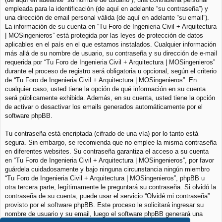
empleada para la identificación (de aquí en adelante “su contraseña”) y
una dirección de email personal válida (de aquí en adelante “su email”).
La información de su cuenta en “Tu Foro de Ingenieria Civil + Arquitectura
| MOSingenieros” está protegida por las leyes de protección de datos
aplicables en el país en el que estamos instalados. Cualquier información
más allá de su nombre de usuario, su contraseña y su dirección de e-mail
requerida por “Tu Foro de Ingenieria Civil + Arquitectura | MOSingenieros”
durante el proceso de registro será obligatoria u opcional, según el criterio
de “Tu Foro de Ingenieria Civil + Arquitectura | MOSingenieros”. En
cualquier caso, usted tiene la opción de qué información en su cuenta
será públicamente exhibida. Además, en su cuenta, usted tiene la opción
de activar o desactivar los emails generados automáticamente por el
software phpBB.
Tu contraseña está encriptada (cifrado de una vía) por lo tanto está
segura. Sin embargo, se recomienda que no emplee la misma contraseña
en diferentes websites. Su contraseña garantiza el acceso a su cuenta
en “Tu Foro de Ingenieria Civil + Arquitectura | MOSingenieros”, por favor
guárdela cuidadosamente y bajo ninguna circunstancia ningún miembro
“Tu Foro de Ingenieria Civil + Arquitectura | MOSingenieros”, phpBB u
otra tercera parte, legítimamente le preguntará su contraseña. Si olvidó la
contraseña de su cuenta, puede usar el servicio “Olvidé mi contraseña”
provisto por el software phpBB. Este proceso le solicitará ingresar su
nombre de usuario y su email, luego el software phpBB generará una