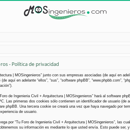
os - Política de privacidad
uitectura | MOSingenieros” junto con sus empresas asociadas (de aquí en adelan
B (de aquí en adelante “ellos”, “sus”, “software phpBB”, “www.phpbb.com”, “
ación”).
Foro de Ingenieria Civil + Arquitectura | MOSingenieros” hará al software ph
. Las primeras dos cookies sólo contienen un identificador de usuario (de aqu
ware phpBB. Una tercera cookie se creará una vez que haya navegado por tema
experiencia de usuario.
a por “Tu Foro de Ingenieria Civil + Arquitectura | MOSingenieros”, las cua
obtenemos su información es mediante lo que usted envía. Esto puede ser, y