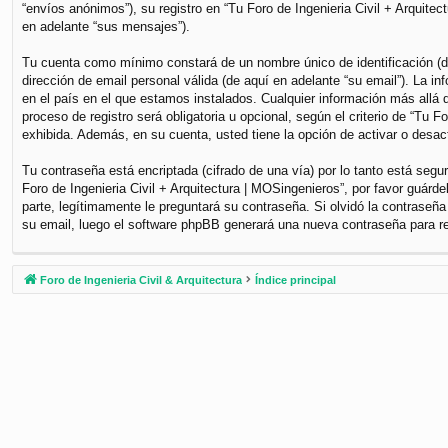
“envíos anónimos”), su registro en “Tu Foro de Ingenieria Civil + Arquite
en adelante “sus mensajes”).
Tu cuenta como mínimo constará de un nombre único de identificación (de
dirección de email personal válida (de aquí en adelante “su email”). La i
en el país en el que estamos instalados. Cualquier información más allá d
proceso de registro será obligatoria u opcional, según el criterio de “Tu 
exhibida. Además, en su cuenta, usted tiene la opción de activar o desa
Tu contraseña está encriptada (cifrado de una vía) por lo tanto está se
Foro de Ingenieria Civil + Arquitectura | MOSingenieros”, por favor guár
parte, legítimamente le preguntará su contraseña. Si olvidó la contraseña
su email, luego el software phpBB generará una nueva contraseña para r
Foro de Ingenieria Civil & Arquitectura
Índice principal