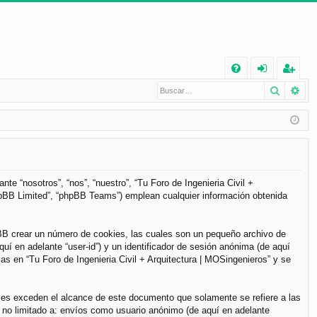
E
Buscar
Bú
FA
de
eg
Q
nt
ist
ifi
ra
ca
rs
rs
e
te “nosotros”, “nos”, “nuestro”, “Tu Foro de Ingenieria Civil +
phpBB Limited”, “phpBB Teams”) emplean cualquier información obtenida
e
pBB crear un número de cookies, las cuales son un pequeño archivo de
í en adelante “user-id”) y un identificador de sesión anónima (de aquí
s en “Tu Foro de Ingenieria Civil + Arquitectura | MOSingenieros” y se
les exceden el alcance de este documento que solamente se refiere a las
 no limitado a: envíos como usuario anónimo (de aquí en adelante