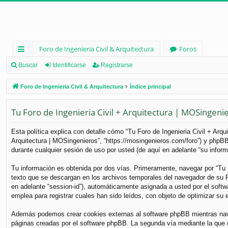
Foro de Ingenieria Civil & Arquitectura
Foros
nl
Buscar
Identificarse
Registrarse
ac
Foro de Ingenieria Civil & Arquitectura
Índice principal
es
Tu Foro de Ingenieria Civil + Arquitectura | MOSingenier
rá
pi
Esta política explica con detalle cómo “Tu Foro de Ingenieria Civil + Arq
Arquitectura | MOSingenieros”, “https://mosingenieros.com/foro”) y phpB
d
durante cualquier sesión de uso por usted (de aquí en adelante “su inform
os
Tu información es obtenida por dos vías. Primeramente, navegar por “Tu 
texto que se descargan en los archivos temporales del navegador de su PC
en adelante “session-id”), automáticamente asignada a usted por el soft
emplea para registrar cuales han sido leídos, con objeto de optimizar su 
Además podemos crear cookies externas al software phpBB mientras naveg
páginas creadas por el software phpBB. La segunda vía mediante la que 