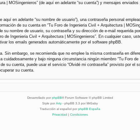
ctura | MOSingenieros” (de aquí en adelante “su cuenta”) y mensajes enviados 
 aquí en adelante “su nombre de usuario”), una contraseña personal empleada 
nformación de su cuenta en “Tu Foro de Ingenieria Civil + Arquitectura | MOSin
e su nombre de usuario, su contraseña y su dirección de e-mail requerida por 
Foro de Ingenieria Civil + Arquitectura | MOSingenieros”. En cualquier caso, u
ctivar los emails generados automáticamente por el software phpBB.
gura. Sin embargo, se recomienda que no emplee la misma contraseña en difer
dela cuidadosamente y bajo ninguna circunstancia ningún miembro “Tu Foro de I
 de su cuenta, puede usar el servicio “Olvidé mi contraseña” provisto por el 
ecuperar su cuenta.
Desarrollado por
phpBB
® Forum Software © phpBB Limited
Style por
Arty
- phpBB 3.3 por MrGaby
Traducción al español por
phpBB España
Privacidad
|
Condiciones