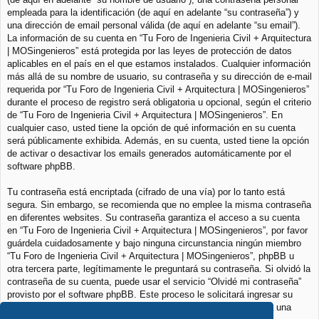
empleada para la identificación (de aquí en adelante “su contraseña”) y
una dirección de email personal válida (de aquí en adelante “su email”).
La información de su cuenta en “Tu Foro de Ingenieria Civil + Arquitectura
| MOSingenieros” está protegida por las leyes de protección de datos
aplicables en el país en el que estamos instalados. Cualquier información
más allá de su nombre de usuario, su contraseña y su dirección de e-mail
requerida por “Tu Foro de Ingenieria Civil + Arquitectura | MOSingenieros”
durante el proceso de registro será obligatoria u opcional, según el criterio
de “Tu Foro de Ingenieria Civil + Arquitectura | MOSingenieros”. En
cualquier caso, usted tiene la opción de qué información en su cuenta
será públicamente exhibida. Además, en su cuenta, usted tiene la opción
de activar o desactivar los emails generados automáticamente por el
software phpBB.
Tu contraseña está encriptada (cifrado de una vía) por lo tanto está
segura. Sin embargo, se recomienda que no emplee la misma contraseña
en diferentes websites. Su contraseña garantiza el acceso a su cuenta
en “Tu Foro de Ingenieria Civil + Arquitectura | MOSingenieros”, por favor
guárdela cuidadosamente y bajo ninguna circunstancia ningún miembro
“Tu Foro de Ingenieria Civil + Arquitectura | MOSingenieros”, phpBB u
otra tercera parte, legítimamente le preguntará su contraseña. Si olvidó la
contraseña de su cuenta, puede usar el servicio “Olvidé mi contraseña”
provisto por el software phpBB. Este proceso le solicitará ingresar su
nombre de usuario y su email, luego el software phpBB generará una