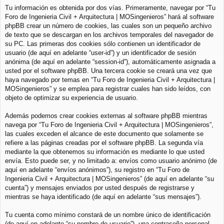
Tu información es obtenida por dos vías. Primeramente, navegar por “Tu
Foro de Ingenieria Civil + Arquitectura | MOSingenieros” hará al software
phpBB crear un número de cookies, las cuales son un pequeño archivo
de texto que se descargan en los archivos temporales del navegador de
su PC. Las primeras dos cookies sólo contienen un identificador de
usuario (de aquí en adelante “user-id”) y un identificador de sesión
anónima (de aquí en adelante “session-id”), automáticamente asignada a
usted por el software phpBB. Una tercera cookie se creará una vez que
haya navegado por temas en “Tu Foro de Ingenieria Civil + Arquitectura |
MOSingenieros” y se emplea para registrar cuales han sido leídos, con
objeto de optimizar su experiencia de usuario.
Además podemos crear cookies externas al software phpBB mientras
navega por “Tu Foro de Ingenieria Civil + Arquitectura | MOSingenieros”,
las cuales exceden el alcance de este documento que solamente se
refiere a las páginas creadas por el software phpBB. La segunda vía
mediante la que obtenemos su información es mediante lo que usted
envía. Esto puede ser, y no limitado a: envíos como usuario anónimo (de
aquí en adelante “envíos anónimos”), su registro en “Tu Foro de
Ingenieria Civil + Arquitectura | MOSingenieros” (de aquí en adelante “su
cuenta”) y mensajes enviados por usted después de registrarse y
mientras se haya identificado (de aquí en adelante “sus mensajes”).
Tu cuenta como mínimo constará de un nombre único de identificación
(de aquí en adelante “su nombre de usuario”), una contraseña personal