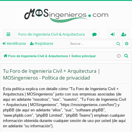
Foro de Ingenieria Civil & Arquitectura
Busca
B
nl
or
de
eg
Identificarse
Registrarse
ac
os
nt
ist
B
Foro de Ingenieria Civil & Arquitectura
Índice principal
es
ifi
ra
u
s
Tu Foro de Ingenieria Civil + Arquitectura |
rá
ca
rs
c
MOSingenieros - Política de privacidad
pi
rs
e
a
d
e
r
Esta política explica con detalle cómo “Tu Foro de Ingenieria Civil +
Arquitectura | MOSingenieros” junto con sus empresas asociadas (de
os
aquí en adelante “nosotros”, “nos”, “nuestro”, “Tu Foro de Ingenieria Civil
+ Arquitectura | MOSingenieros”, “https://mosingenieros.com/foro”) y
phpBB (de aquí en adelante “ellos”, “sus”, “software phpBB”,
“www.phpbb.com”, “phpBB Limited”, “phpBB Teams”) emplean cualquier
información obtenida durante cualquier sesión de uso por usted (de aquí
en adelante “su información”).