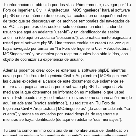
Tu información es obtenida por dos vías. Primeramente, navegar por “Tu
Foro de Ingenieria Civil + Arquitectura | MOSingenieros” hará al software
phpBB crear un número de cookies, las cuales son un pequeño archivo
de texto que se descargan en los archivos temporales del navegador de
su PC. Las primeras dos cookies sólo contienen un identificador de
usuario (de aquí en adelante “user-id”) y un identificador de sesión
anónima (de aquí en adelante “session-id”), automáticamente asignada a
usted por el software phpBB. Una tercera cookie se creará una vez que
haya navegado por temas en “Tu Foro de Ingenieria Civil + Arquitectura |
MOSingenieros” y se emplea para registrar cuales han sido leídos, con
objeto de optimizar su experiencia de usuario.
Además podemos crear cookies externas al software phpBB mientras
navega por “Tu Foro de Ingenieria Civil + Arquitectura | MOSingenieros”,
las cuales exceden el alcance de este documento que solamente se
refiere a las páginas creadas por el software phpBB. La segunda vía
mediante la que obtenemos su información es mediante lo que usted
envía. Esto puede ser, y no limitado a: envíos como usuario anónimo (de
aquí en adelante “envíos anónimos”), su registro en “Tu Foro de
Ingenieria Civil + Arquitectura | MOSingenieros” (de aquí en adelante “su
cuenta”) y mensajes enviados por usted después de registrarse y
mientras se haya identificado (de aquí en adelante “sus mensajes”).
Tu cuenta como mínimo constará de un nombre único de identificación
(de aquí en adelante “su nombre de usuario”), una contraseña personal