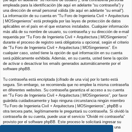
empleada para la identificación (de aquí en adelante “su contraseña”) y
una dirección de email personal válida (de aquí en adelante “su email”).
La información de su cuenta en “Tu Foro de Ingenieria Civil + Arquitectura
| MOSingenieros” está protegida por las leyes de protección de datos
aplicables en el país en el que estamos instalados. Cualquier información
más allá de su nombre de usuario, su contraseña y su dirección de e-mail
requerida por “Tu Foro de Ingenieria Civil + Arquitectura | MOSingenieros”
durante el proceso de registro será obligatoria u opcional, según el criterio
de “Tu Foro de Ingenieria Civil + Arquitectura | MOSingenieros”. En
cualquier caso, usted tiene la opción de qué información en su cuenta
será públicamente exhibida. Además, en su cuenta, usted tiene la opción
de activar o desactivar los emails generados automáticamente por el
software phpBB.
Tu contraseña está encriptada (cifrado de una vía) por lo tanto está
segura. Sin embargo, se recomienda que no emplee la misma contraseña
en diferentes websites. Su contraseña garantiza el acceso a su cuenta
en “Tu Foro de Ingenieria Civil + Arquitectura | MOSingenieros”, por favor
guárdela cuidadosamente y bajo ninguna circunstancia ningún miembro
“Tu Foro de Ingenieria Civil + Arquitectura | MOSingenieros”, phpBB u
otra tercera parte, legítimamente le preguntará su contraseña. Si olvidó la
contraseña de su cuenta, puede usar el servicio “Olvidé mi contraseña”
provisto por el software phpBB. Este proceso le solicitará ingresar su
nombre de usuario y su email, luego el software phpBB generará una