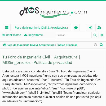
Foro de Ingenieria Civil & Arquitectura
Busca
B
nl
or
de
eg
Identificarse
Registrarse
ac
os
nt
ist
B
Foro de Ingenieria Civil & Arquitectura
Índice principal
es
ifi
ra
u
s
Tu Foro de Ingenieria Civil + Arquitectura |
rá
ca
rs
c
MOSingenieros - Política de privacidad
pi
rs
e
a
d
e
r
Esta política explica con detalle cómo “Tu Foro de Ingenieria Civil +
Arquitectura | MOSingenieros” junto con sus empresas asociadas (de
os
aquí en adelante “nosotros”, “nos”, “nuestro”, “Tu Foro de Ingenieria Civil
+ Arquitectura | MOSingenieros”, “https://mosingenieros.com/foro”) y
phpBB (de aquí en adelante “ellos”, “sus”, “software phpBB”,
“www.phpbb.com”, “phpBB Limited”, “phpBB Teams”) emplean cualquier
información obtenida durante cualquier sesión de uso por usted (de aquí
en adelante “su información”).