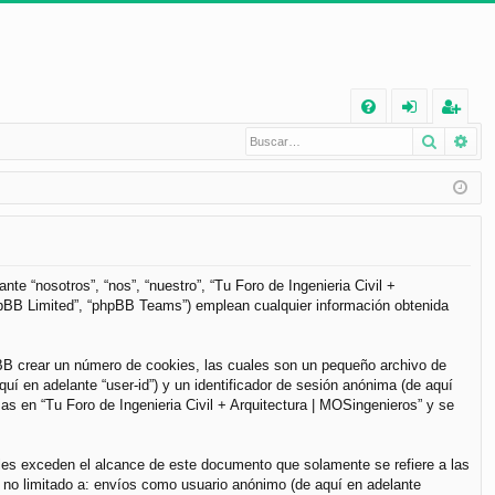
E
Buscar
Bú
FA
de
eg
Q
nt
ist
ifi
ra
ca
rs
rs
e
te “nosotros”, “nos”, “nuestro”, “Tu Foro de Ingenieria Civil +
phpBB Limited”, “phpBB Teams”) emplean cualquier información obtenida
e
pBB crear un número de cookies, las cuales son un pequeño archivo de
í en adelante “user-id”) y un identificador de sesión anónima (de aquí
s en “Tu Foro de Ingenieria Civil + Arquitectura | MOSingenieros” y se
les exceden el alcance de este documento que solamente se refiere a las
 no limitado a: envíos como usuario anónimo (de aquí en adelante