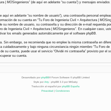
ctura | MOSingenieros” (de aquí en adelante “su cuenta”) y mensajes enviados 
 aquí en adelante “su nombre de usuario”), una contraseña personal empleada 
nformación de su cuenta en “Tu Foro de Ingenieria Civil + Arquitectura | MOSin
e su nombre de usuario, su contraseña y su dirección de e-mail requerida por 
Foro de Ingenieria Civil + Arquitectura | MOSingenieros”. En cualquier caso, u
ctivar los emails generados automáticamente por el software phpBB.
gura. Sin embargo, se recomienda que no emplee la misma contraseña en difer
dela cuidadosamente y bajo ninguna circunstancia ningún miembro “Tu Foro de I
 de su cuenta, puede usar el servicio “Olvidé mi contraseña” provisto por el 
ecuperar su cuenta.
Desarrollado por
phpBB
® Forum Software © phpBB Limited
Style por
Arty
- phpBB 3.3 por MrGaby
Traducción al español por
phpBB España
Privacidad
|
Condiciones