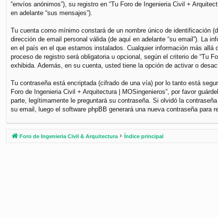
“envíos anónimos”), su registro en “Tu Foro de Ingenieria Civil + Arquite
en adelante “sus mensajes”).
Tu cuenta como mínimo constará de un nombre único de identificación (de
dirección de email personal válida (de aquí en adelante “su email”). La i
en el país en el que estamos instalados. Cualquier información más allá d
proceso de registro será obligatoria u opcional, según el criterio de “Tu 
exhibida. Además, en su cuenta, usted tiene la opción de activar o desa
Tu contraseña está encriptada (cifrado de una vía) por lo tanto está se
Foro de Ingenieria Civil + Arquitectura | MOSingenieros”, por favor guár
parte, legítimamente le preguntará su contraseña. Si olvidó la contraseña
su email, luego el software phpBB generará una nueva contraseña para r
Foro de Ingenieria Civil & Arquitectura
Índice principal