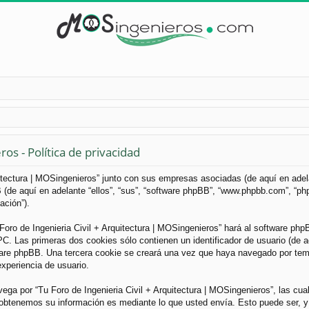
os - Política de privacidad
uitectura | MOSingenieros” junto con sus empresas asociadas (de aquí en adelan
B (de aquí en adelante “ellos”, “sus”, “software phpBB”, “www.phpbb.com”, “
ación”).
Foro de Ingenieria Civil + Arquitectura | MOSingenieros” hará al software ph
. Las primeras dos cookies sólo contienen un identificador de usuario (de aqu
ware phpBB. Una tercera cookie se creará una vez que haya navegado por tema
experiencia de usuario.
a por “Tu Foro de Ingenieria Civil + Arquitectura | MOSingenieros”, las cua
obtenemos su información es mediante lo que usted envía. Esto puede ser, y