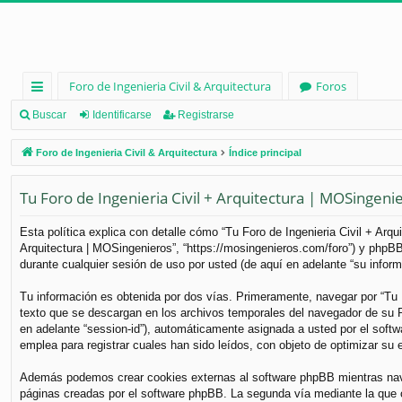
Foro de Ingenieria Civil & Arquitectura
Foros
nl
Buscar
Identificarse
Registrarse
ac
Foro de Ingenieria Civil & Arquitectura
Índice principal
es
Tu Foro de Ingenieria Civil + Arquitectura | MOSingenier
rá
pi
Esta política explica con detalle cómo “Tu Foro de Ingenieria Civil + Arq
Arquitectura | MOSingenieros”, “https://mosingenieros.com/foro”) y phpB
d
durante cualquier sesión de uso por usted (de aquí en adelante “su inform
os
Tu información es obtenida por dos vías. Primeramente, navegar por “Tu 
texto que se descargan en los archivos temporales del navegador de su PC
en adelante “session-id”), automáticamente asignada a usted por el soft
emplea para registrar cuales han sido leídos, con objeto de optimizar su 
Además podemos crear cookies externas al software phpBB mientras naveg
páginas creadas por el software phpBB. La segunda vía mediante la que 