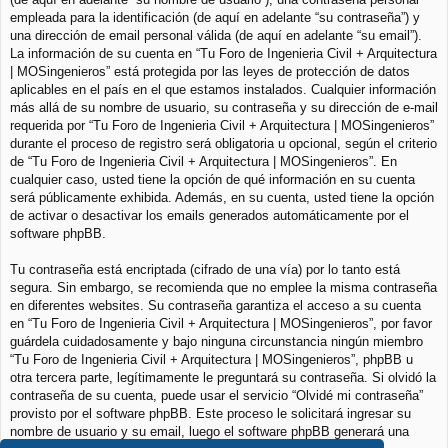
empleada para la identificación (de aquí en adelante “su contraseña”) y
una dirección de email personal válida (de aquí en adelante “su email”).
La información de su cuenta en “Tu Foro de Ingenieria Civil + Arquitectura
| MOSingenieros” está protegida por las leyes de protección de datos
aplicables en el país en el que estamos instalados. Cualquier información
más allá de su nombre de usuario, su contraseña y su dirección de e-mail
requerida por “Tu Foro de Ingenieria Civil + Arquitectura | MOSingenieros”
durante el proceso de registro será obligatoria u opcional, según el criterio
de “Tu Foro de Ingenieria Civil + Arquitectura | MOSingenieros”. En
cualquier caso, usted tiene la opción de qué información en su cuenta
será públicamente exhibida. Además, en su cuenta, usted tiene la opción
de activar o desactivar los emails generados automáticamente por el
software phpBB.
Tu contraseña está encriptada (cifrado de una vía) por lo tanto está
segura. Sin embargo, se recomienda que no emplee la misma contraseña
en diferentes websites. Su contraseña garantiza el acceso a su cuenta
en “Tu Foro de Ingenieria Civil + Arquitectura | MOSingenieros”, por favor
guárdela cuidadosamente y bajo ninguna circunstancia ningún miembro
“Tu Foro de Ingenieria Civil + Arquitectura | MOSingenieros”, phpBB u
otra tercera parte, legítimamente le preguntará su contraseña. Si olvidó la
contraseña de su cuenta, puede usar el servicio “Olvidé mi contraseña”
provisto por el software phpBB. Este proceso le solicitará ingresar su
nombre de usuario y su email, luego el software phpBB generará una