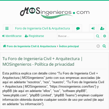
Foro de Ingenieria Civil & Arquitectura
Busca
B
nl
or
de
eg
Identificarse
Registrarse
ac
os
nt
ist
B
Foro de Ingenieria Civil & Arquitectura
Índice principal
es
ifi
ra
u
s
Tu Foro de Ingenieria Civil + Arquitectura |
rá
ca
rs
c
MOSingenieros - Política de privacidad
pi
rs
e
a
d
e
r
Esta política explica con detalle cómo “Tu Foro de Ingenieria Civil +
Arquitectura | MOSingenieros” junto con sus empresas asociadas (de
os
aquí en adelante “nosotros”, “nos”, “nuestro”, “Tu Foro de Ingenieria Civil
+ Arquitectura | MOSingenieros”, “https://mosingenieros.com/foro”) y
phpBB (de aquí en adelante “ellos”, “sus”, “software phpBB”,
“www.phpbb.com”, “phpBB Limited”, “phpBB Teams”) emplean cualquier
información obtenida durante cualquier sesión de uso por usted (de aquí
en adelante “su información”).