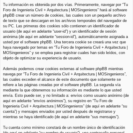
Tu información es obtenida por dos vías. Primeramente, navegar por “Tu
Foro de Ingenieria Civil + Arquitectura | MOSingenieros” hará al software
phpBB crear un número de cookies, las cuales son un pequeño archivo
de texto que se descargan en los archivos temporales del navegador de
su PC. Las primeras dos cookies sólo contienen un identificador de
usuario (de aquí en adelante “user-id”) y un identificador de sesión
anónima (de aquí en adelante “session-id”), automáticamente asignada a
usted por el software phpBB. Una tercera cookie se creará una vez que
haya navegado por temas en “Tu Foro de Ingenieria Civil + Arquitectura |
MOSingenieros” y se emplea para registrar cuales han sido leídos, con
objeto de optimizar su experiencia de usuario.
Además podemos crear cookies externas al software phpBB mientras
navega por “Tu Foro de Ingenieria Civil + Arquitectura | MOSingenieros”,
las cuales exceden el alcance de este documento que solamente se
refiere a las páginas creadas por el software phpBB. La segunda vía
mediante la que obtenemos su información es mediante lo que usted
envía. Esto puede ser, y no limitado a: envíos como usuario anónimo (de
aquí en adelante “envíos anónimos”), su registro en “Tu Foro de
Ingenieria Civil + Arquitectura | MOSingenieros” (de aquí en adelante “su
cuenta”) y mensajes enviados por usted después de registrarse y
mientras se haya identificado (de aquí en adelante “sus mensajes”).
Tu cuenta como mínimo constará de un nombre único de identificación
(de aquí en adelante “su nombre de usuario”), una contraseña personal