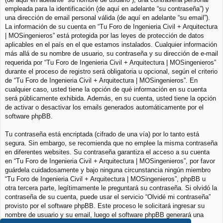
empleada para la identificación (de aquí en adelante “su contraseña”) y
una dirección de email personal válida (de aquí en adelante “su email”).
La información de su cuenta en “Tu Foro de Ingenieria Civil + Arquitectura
| MOSingenieros” está protegida por las leyes de protección de datos
aplicables en el país en el que estamos instalados. Cualquier información
más allá de su nombre de usuario, su contraseña y su dirección de e-mail
requerida por “Tu Foro de Ingenieria Civil + Arquitectura | MOSingenieros”
durante el proceso de registro será obligatoria u opcional, según el criterio
de “Tu Foro de Ingenieria Civil + Arquitectura | MOSingenieros”. En
cualquier caso, usted tiene la opción de qué información en su cuenta
será públicamente exhibida. Además, en su cuenta, usted tiene la opción
de activar o desactivar los emails generados automáticamente por el
software phpBB.
Tu contraseña está encriptada (cifrado de una vía) por lo tanto está
segura. Sin embargo, se recomienda que no emplee la misma contraseña
en diferentes websites. Su contraseña garantiza el acceso a su cuenta
en “Tu Foro de Ingenieria Civil + Arquitectura | MOSingenieros”, por favor
guárdela cuidadosamente y bajo ninguna circunstancia ningún miembro
“Tu Foro de Ingenieria Civil + Arquitectura | MOSingenieros”, phpBB u
otra tercera parte, legítimamente le preguntará su contraseña. Si olvidó la
contraseña de su cuenta, puede usar el servicio “Olvidé mi contraseña”
provisto por el software phpBB. Este proceso le solicitará ingresar su
nombre de usuario y su email, luego el software phpBB generará una