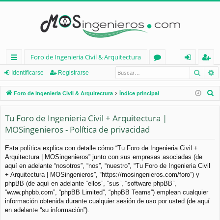
Foro de Ingenieria Civil & Arquitectura
Busca
B
nl
or
de
eg
Identificarse
Registrarse
ac
os
nt
ist
B
Foro de Ingenieria Civil & Arquitectura
Índice principal
es
ifi
ra
u
s
Tu Foro de Ingenieria Civil + Arquitectura |
rá
ca
rs
c
MOSingenieros - Política de privacidad
pi
rs
e
a
d
e
r
Esta política explica con detalle cómo “Tu Foro de Ingenieria Civil +
Arquitectura | MOSingenieros” junto con sus empresas asociadas (de
os
aquí en adelante “nosotros”, “nos”, “nuestro”, “Tu Foro de Ingenieria Civil
+ Arquitectura | MOSingenieros”, “https://mosingenieros.com/foro”) y
phpBB (de aquí en adelante “ellos”, “sus”, “software phpBB”,
“www.phpbb.com”, “phpBB Limited”, “phpBB Teams”) emplean cualquier
información obtenida durante cualquier sesión de uso por usted (de aquí
en adelante “su información”).