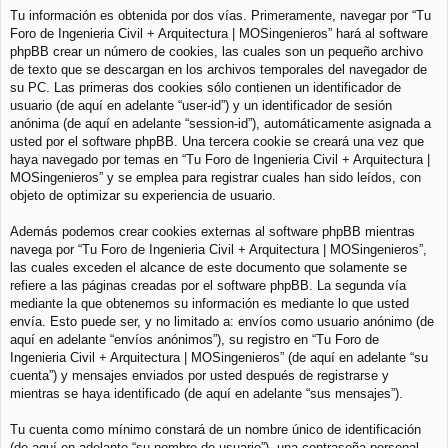
Tu información es obtenida por dos vías. Primeramente, navegar por “Tu
Foro de Ingenieria Civil + Arquitectura | MOSingenieros” hará al software
phpBB crear un número de cookies, las cuales son un pequeño archivo
de texto que se descargan en los archivos temporales del navegador de
su PC. Las primeras dos cookies sólo contienen un identificador de
usuario (de aquí en adelante “user-id”) y un identificador de sesión
anónima (de aquí en adelante “session-id”), automáticamente asignada a
usted por el software phpBB. Una tercera cookie se creará una vez que
haya navegado por temas en “Tu Foro de Ingenieria Civil + Arquitectura |
MOSingenieros” y se emplea para registrar cuales han sido leídos, con
objeto de optimizar su experiencia de usuario.
Además podemos crear cookies externas al software phpBB mientras
navega por “Tu Foro de Ingenieria Civil + Arquitectura | MOSingenieros”,
las cuales exceden el alcance de este documento que solamente se
refiere a las páginas creadas por el software phpBB. La segunda vía
mediante la que obtenemos su información es mediante lo que usted
envía. Esto puede ser, y no limitado a: envíos como usuario anónimo (de
aquí en adelante “envíos anónimos”), su registro en “Tu Foro de
Ingenieria Civil + Arquitectura | MOSingenieros” (de aquí en adelante “su
cuenta”) y mensajes enviados por usted después de registrarse y
mientras se haya identificado (de aquí en adelante “sus mensajes”).
Tu cuenta como mínimo constará de un nombre único de identificación
(de aquí en adelante “su nombre de usuario”), una contraseña personal