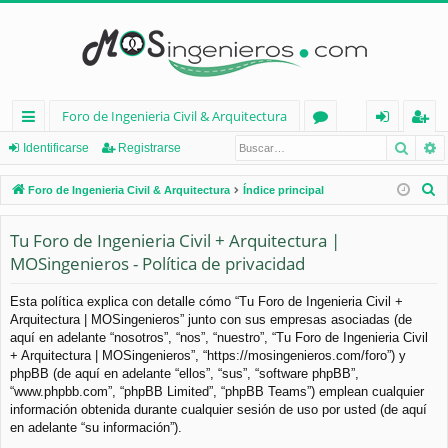
Foro de Ingenieria Civil & Arquitectura
Busca
B
nl
or
de
eg
Identificarse
Registrarse
ac
os
nt
ist
B
Foro de Ingenieria Civil & Arquitectura
Índice principal
es
ifi
ra
u
s
Tu Foro de Ingenieria Civil + Arquitectura |
rá
ca
rs
c
MOSingenieros - Política de privacidad
pi
rs
e
a
d
e
r
Esta política explica con detalle cómo “Tu Foro de Ingenieria Civil +
Arquitectura | MOSingenieros” junto con sus empresas asociadas (de
os
aquí en adelante “nosotros”, “nos”, “nuestro”, “Tu Foro de Ingenieria Civil
+ Arquitectura | MOSingenieros”, “https://mosingenieros.com/foro”) y
phpBB (de aquí en adelante “ellos”, “sus”, “software phpBB”,
“www.phpbb.com”, “phpBB Limited”, “phpBB Teams”) emplean cualquier
información obtenida durante cualquier sesión de uso por usted (de aquí
en adelante “su información”).