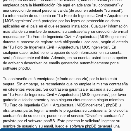
empleada para la identificación (de aquí en adelante “su contraseña”) y
una dirección de email personal válida (de aquí en adelante “su email”).
La información de su cuenta en “Tu Foro de Ingenieria Civil + Arquitectura
| MOSingenieros” está protegida por las leyes de protección de datos
aplicables en el país en el que estamos instalados. Cualquier información
más allá de su nombre de usuario, su contraseña y su dirección de e-mail
requerida por “Tu Foro de Ingenieria Civil + Arquitectura | MOSingenieros”
durante el proceso de registro será obligatoria u opcional, según el criterio
de “Tu Foro de Ingenieria Civil + Arquitectura | MOSingenieros”. En
cualquier caso, usted tiene la opción de qué información en su cuenta
será públicamente exhibida. Además, en su cuenta, usted tiene la opción
de activar o desactivar los emails generados automáticamente por el
software phpBB.
Tu contraseña está encriptada (cifrado de una vía) por lo tanto está
segura. Sin embargo, se recomienda que no emplee la misma contraseña
en diferentes websites. Su contraseña garantiza el acceso a su cuenta
en “Tu Foro de Ingenieria Civil + Arquitectura | MOSingenieros”, por favor
guárdela cuidadosamente y bajo ninguna circunstancia ningún miembro
“Tu Foro de Ingenieria Civil + Arquitectura | MOSingenieros”, phpBB u
otra tercera parte, legítimamente le preguntará su contraseña. Si olvidó la
contraseña de su cuenta, puede usar el servicio “Olvidé mi contraseña”
provisto por el software phpBB. Este proceso le solicitará ingresar su
nombre de usuario y su email, luego el software phpBB generará una