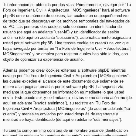
Tu información es obtenida por dos vías. Primeramente, navegar por “Tu
Foro de Ingenieria Civil + Arquitectura | MOSingenieros” hará al software
phpBB crear un número de cookies, las cuales son un pequeño archivo
de texto que se descargan en los archivos temporales del navegador de
su PC. Las primeras dos cookies sólo contienen un identificador de
usuario (de aquí en adelante “user-id”) y un identificador de sesión
anónima (de aquí en adelante “session-id”), automáticamente asignada a
usted por el software phpBB. Una tercera cookie se creará una vez que
haya navegado por temas en “Tu Foro de Ingenieria Civil + Arquitectura |
MOSingenieros” y se emplea para registrar cuales han sido leídos, con
objeto de optimizar su experiencia de usuario.
Además podemos crear cookies externas al software phpBB mientras
navega por “Tu Foro de Ingenieria Civil + Arquitectura | MOSingenieros”,
las cuales exceden el alcance de este documento que solamente se
refiere a las páginas creadas por el software phpBB. La segunda vía
mediante la que obtenemos su información es mediante lo que usted
envía. Esto puede ser, y no limitado a: envíos como usuario anónimo (de
aquí en adelante “envíos anónimos”), su registro en “Tu Foro de
Ingenieria Civil + Arquitectura | MOSingenieros” (de aquí en adelante “su
cuenta”) y mensajes enviados por usted después de registrarse y
mientras se haya identificado (de aquí en adelante “sus mensajes”).
Tu cuenta como mínimo constará de un nombre único de identificación
(de aquí en adelante “su nombre de usuario”), una contraseña personal