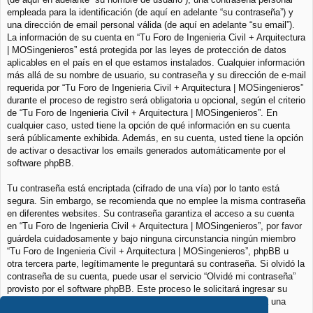
empleada para la identificación (de aquí en adelante “su contraseña”) y
una dirección de email personal válida (de aquí en adelante “su email”).
La información de su cuenta en “Tu Foro de Ingenieria Civil + Arquitectura
| MOSingenieros” está protegida por las leyes de protección de datos
aplicables en el país en el que estamos instalados. Cualquier información
más allá de su nombre de usuario, su contraseña y su dirección de e-mail
requerida por “Tu Foro de Ingenieria Civil + Arquitectura | MOSingenieros”
durante el proceso de registro será obligatoria u opcional, según el criterio
de “Tu Foro de Ingenieria Civil + Arquitectura | MOSingenieros”. En
cualquier caso, usted tiene la opción de qué información en su cuenta
será públicamente exhibida. Además, en su cuenta, usted tiene la opción
de activar o desactivar los emails generados automáticamente por el
software phpBB.
Tu contraseña está encriptada (cifrado de una vía) por lo tanto está
segura. Sin embargo, se recomienda que no emplee la misma contraseña
en diferentes websites. Su contraseña garantiza el acceso a su cuenta
en “Tu Foro de Ingenieria Civil + Arquitectura | MOSingenieros”, por favor
guárdela cuidadosamente y bajo ninguna circunstancia ningún miembro
“Tu Foro de Ingenieria Civil + Arquitectura | MOSingenieros”, phpBB u
otra tercera parte, legítimamente le preguntará su contraseña. Si olvidó la
contraseña de su cuenta, puede usar el servicio “Olvidé mi contraseña”
provisto por el software phpBB. Este proceso le solicitará ingresar su
nombre de usuario y su email, luego el software phpBB generará una