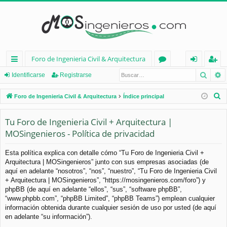
Foro de Ingenieria Civil & Arquitectura
Busca
B
nl
or
de
eg
Identificarse
Registrarse
ac
os
nt
ist
B
Foro de Ingenieria Civil & Arquitectura
Índice principal
es
ifi
ra
u
s
Tu Foro de Ingenieria Civil + Arquitectura |
rá
ca
rs
c
MOSingenieros - Política de privacidad
pi
rs
e
a
d
e
r
Esta política explica con detalle cómo “Tu Foro de Ingenieria Civil +
Arquitectura | MOSingenieros” junto con sus empresas asociadas (de
os
aquí en adelante “nosotros”, “nos”, “nuestro”, “Tu Foro de Ingenieria Civil
+ Arquitectura | MOSingenieros”, “https://mosingenieros.com/foro”) y
phpBB (de aquí en adelante “ellos”, “sus”, “software phpBB”,
“www.phpbb.com”, “phpBB Limited”, “phpBB Teams”) emplean cualquier
información obtenida durante cualquier sesión de uso por usted (de aquí
en adelante “su información”).