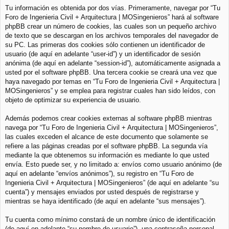
Tu información es obtenida por dos vías. Primeramente, navegar por “Tu
Foro de Ingenieria Civil + Arquitectura | MOSingenieros” hará al software
phpBB crear un número de cookies, las cuales son un pequeño archivo
de texto que se descargan en los archivos temporales del navegador de
su PC. Las primeras dos cookies sólo contienen un identificador de
usuario (de aquí en adelante “user-id”) y un identificador de sesión
anónima (de aquí en adelante “session-id”), automáticamente asignada a
usted por el software phpBB. Una tercera cookie se creará una vez que
haya navegado por temas en “Tu Foro de Ingenieria Civil + Arquitectura |
MOSingenieros” y se emplea para registrar cuales han sido leídos, con
objeto de optimizar su experiencia de usuario.
Además podemos crear cookies externas al software phpBB mientras
navega por “Tu Foro de Ingenieria Civil + Arquitectura | MOSingenieros”,
las cuales exceden el alcance de este documento que solamente se
refiere a las páginas creadas por el software phpBB. La segunda vía
mediante la que obtenemos su información es mediante lo que usted
envía. Esto puede ser, y no limitado a: envíos como usuario anónimo (de
aquí en adelante “envíos anónimos”), su registro en “Tu Foro de
Ingenieria Civil + Arquitectura | MOSingenieros” (de aquí en adelante “su
cuenta”) y mensajes enviados por usted después de registrarse y
mientras se haya identificado (de aquí en adelante “sus mensajes”).
Tu cuenta como mínimo constará de un nombre único de identificación
(de aquí en adelante “su nombre de usuario”), una contraseña personal