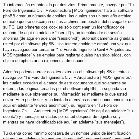
Tu información es obtenida por dos vías. Primeramente, navegar por “Tu
Foro de Ingenieria Civil + Arquitectura | MOSingenieros” hará al software
phpBB crear un número de cookies, las cuales son un pequeño archivo
de texto que se descargan en los archivos temporales del navegador de
su PC. Las primeras dos cookies sólo contienen un identificador de
usuario (de aquí en adelante “user-id”) y un identificador de sesión
anónima (de aquí en adelante “session-id”), automáticamente asignada a
usted por el software phpBB. Una tercera cookie se creará una vez que
haya navegado por temas en “Tu Foro de Ingenieria Civil + Arquitectura |
MOSingenieros” y se emplea para registrar cuales han sido leídos, con
objeto de optimizar su experiencia de usuario.
Además podemos crear cookies externas al software phpBB mientras
navega por “Tu Foro de Ingenieria Civil + Arquitectura | MOSingenieros”,
las cuales exceden el alcance de este documento que solamente se
refiere a las páginas creadas por el software phpBB. La segunda vía
mediante la que obtenemos su información es mediante lo que usted
envía. Esto puede ser, y no limitado a: envíos como usuario anónimo (de
aquí en adelante “envíos anónimos”), su registro en “Tu Foro de
Ingenieria Civil + Arquitectura | MOSingenieros” (de aquí en adelante “su
cuenta”) y mensajes enviados por usted después de registrarse y
mientras se haya identificado (de aquí en adelante “sus mensajes”).
Tu cuenta como mínimo constará de un nombre único de identificación
(de aquí en adelante “su nombre de usuario”), una contraseña personal