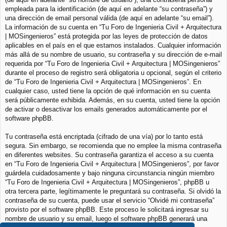
empleada para la identificación (de aquí en adelante “su contraseña”) y
una dirección de email personal válida (de aquí en adelante “su email”).
La información de su cuenta en “Tu Foro de Ingenieria Civil + Arquitectura
| MOSingenieros” está protegida por las leyes de protección de datos
aplicables en el país en el que estamos instalados. Cualquier información
más allá de su nombre de usuario, su contraseña y su dirección de e-mail
requerida por “Tu Foro de Ingenieria Civil + Arquitectura | MOSingenieros”
durante el proceso de registro será obligatoria u opcional, según el criterio
de “Tu Foro de Ingenieria Civil + Arquitectura | MOSingenieros”. En
cualquier caso, usted tiene la opción de qué información en su cuenta
será públicamente exhibida. Además, en su cuenta, usted tiene la opción
de activar o desactivar los emails generados automáticamente por el
software phpBB.
Tu contraseña está encriptada (cifrado de una vía) por lo tanto está
segura. Sin embargo, se recomienda que no emplee la misma contraseña
en diferentes websites. Su contraseña garantiza el acceso a su cuenta
en “Tu Foro de Ingenieria Civil + Arquitectura | MOSingenieros”, por favor
guárdela cuidadosamente y bajo ninguna circunstancia ningún miembro
“Tu Foro de Ingenieria Civil + Arquitectura | MOSingenieros”, phpBB u
otra tercera parte, legítimamente le preguntará su contraseña. Si olvidó la
contraseña de su cuenta, puede usar el servicio “Olvidé mi contraseña”
provisto por el software phpBB. Este proceso le solicitará ingresar su
nombre de usuario y su email, luego el software phpBB generará una