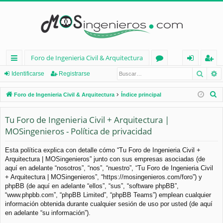
Foro de Ingenieria Civil & Arquitectura
Busca
B
nl
or
de
eg
Identificarse
Registrarse
ac
os
nt
ist
B
Foro de Ingenieria Civil & Arquitectura
Índice principal
es
ifi
ra
u
s
Tu Foro de Ingenieria Civil + Arquitectura |
rá
ca
rs
c
MOSingenieros - Política de privacidad
pi
rs
e
a
d
e
r
Esta política explica con detalle cómo “Tu Foro de Ingenieria Civil +
Arquitectura | MOSingenieros” junto con sus empresas asociadas (de
os
aquí en adelante “nosotros”, “nos”, “nuestro”, “Tu Foro de Ingenieria Civil
+ Arquitectura | MOSingenieros”, “https://mosingenieros.com/foro”) y
phpBB (de aquí en adelante “ellos”, “sus”, “software phpBB”,
“www.phpbb.com”, “phpBB Limited”, “phpBB Teams”) emplean cualquier
información obtenida durante cualquier sesión de uso por usted (de aquí
en adelante “su información”).