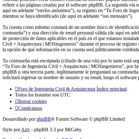
refiere a las páginas creadas por el software phpBB. La segunda vía 
aquí en adelante “envíos anónimos”), su registro en “Tu Foro de Ingen
mientras se haya identificado (de aquí en adelante “sus mensajes”).
Tu cuenta como mínimo constará de un nombre único de identificación 
contraseña”) y una dirección de email personal válida (de aquí en ade
de protección de datos aplicables en el país en el que estamos instal
Civil + Arquitectura | MOSingenieros” durante el proceso de registro s
la opción de qué información en su cuenta será públicamente exhibida
Tu contraseña está encriptada (cifrado de una vía) por lo tanto está 
“Tu Foro de Ingenieria Civil + Arquitectura | MOSingenieros”, por f
phpBB u otra tercera parte, legítimamente le preguntará su contraseña
solicitará ingresar su nombre de usuario y su email, luego el softwa
Foro de Ingenieria Civil & Arquitectura
Índice principal
Todos los horarios son
UTC
Borrar cookies
Contáctanos
Desarrollado por
phpBB
® Forum Software © phpBB Limited
Style por
Arty
- phpBB 3.3 por MrGaby