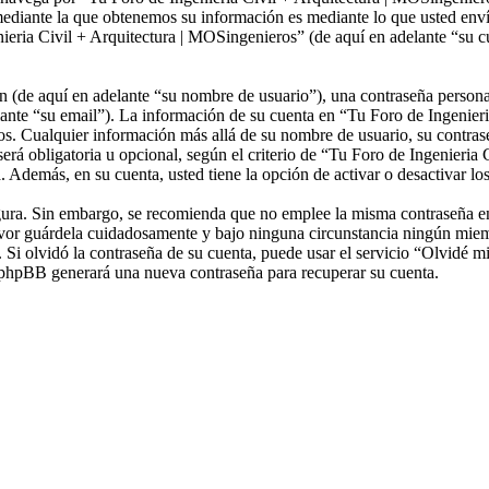
mediante la que obtenemos su información es mediante lo que usted enví
ieria Civil + Arquitectura | MOSingenieros” (de aquí en adelante “su c
(de aquí en adelante “su nombre de usuario”), una contraseña personal 
lante “su email”). La información de su cuenta en “Tu Foro de Ingenieri
ados. Cualquier información más allá de su nombre de usuario, su contras
erá obligatoria u opcional, según el criterio de “Tu Foro de Ingenieria
. Además, en su cuenta, usted tiene la opción de activar o desactivar 
segura. Sin embargo, se recomienda que no emplee la misma contraseña en
avor guárdela cuidadosamente y bajo ninguna circunstancia ningún mie
. Si olvidó la contraseña de su cuenta, puede usar el servicio “Olvidé 
re phpBB generará una nueva contraseña para recuperar su cuenta.