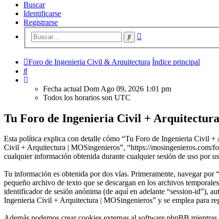
Buscar
Identificarse
Registrarse
Búsqueda
Buscar
avanzada
Foro de Ingenieria Civil & Arquitectura
Índice principal
Buscar
Fecha actual Dom Ago 09, 2026 1:01 pm
Todos los horarios son
UTC
Tu Foro de Ingenieria Civil + Arquitectura
Esta política explica con detalle cómo “Tu Foro de Ingenieria Civil +
Civil + Arquitectura | MOSingenieros”, “https://mosingenieros.co
cualquier información obtenida durante cualquier sesión de uso por us
Tu información es obtenida por dos vías. Primeramente, navegar por 
pequeño archivo de texto que se descargan en los archivos temporales 
identificador de sesión anónima (de aquí en adelante “session-id”), 
Ingenieria Civil + Arquitectura | MOSingenieros” y se emplea para regi
Además podemos crear cookies externas al software phpBB mientras n