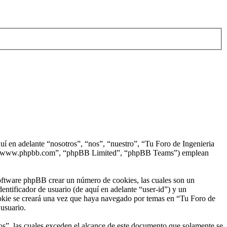
uí en adelante “nosotros”, “nos”, “nuestro”, “Tu Foro de Ingenieria
BB”, “www.phpbb.com”, “phpBB Limited”, “phpBB Teams”) emplean
software phpBB crear un número de cookies, las cuales son un
ntificador de usuario (de aquí en adelante “user-id”) y un
ookie se creará una vez que haya navegado por temas en “Tu Foro de
 usuario.
”, las cuales exceden el alcance de este documento que solamente se