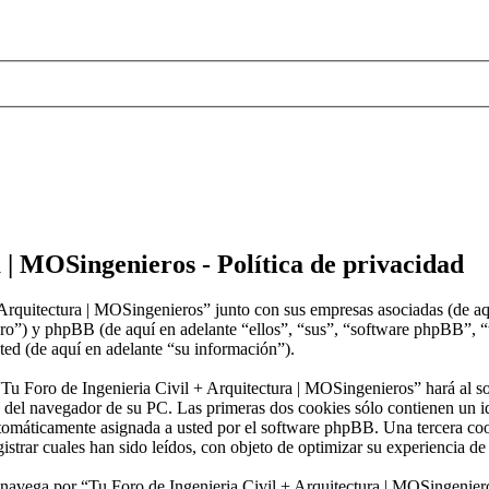
 | MOSingenieros - Política de privacidad
 Arquitectura | MOSingenieros” junto con sus empresas asociadas (de aq
m/foro”) y phpBB (de aquí en adelante “ellos”, “sus”, “software php
ted (de aquí en adelante “su información”).
“Tu Foro de Ingenieria Civil + Arquitectura | MOSingenieros” hará al 
del navegador de su PC. Las primeras dos cookies sólo contienen un ide
automáticamente asignada a usted por el software phpBB. Una tercera c
strar cuales han sido leídos, con objeto de optimizar su experiencia de
avega por “Tu Foro de Ingenieria Civil + Arquitectura | MOSingenieros