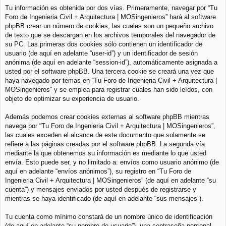
Tu información es obtenida por dos vías. Primeramente, navegar por “Tu
Foro de Ingenieria Civil + Arquitectura | MOSingenieros” hará al software
phpBB crear un número de cookies, las cuales son un pequeño archivo
de texto que se descargan en los archivos temporales del navegador de
su PC. Las primeras dos cookies sólo contienen un identificador de
usuario (de aquí en adelante “user-id”) y un identificador de sesión
anónima (de aquí en adelante “session-id”), automáticamente asignada a
usted por el software phpBB. Una tercera cookie se creará una vez que
haya navegado por temas en “Tu Foro de Ingenieria Civil + Arquitectura |
MOSingenieros” y se emplea para registrar cuales han sido leídos, con
objeto de optimizar su experiencia de usuario.
Además podemos crear cookies externas al software phpBB mientras
navega por “Tu Foro de Ingenieria Civil + Arquitectura | MOSingenieros”,
las cuales exceden el alcance de este documento que solamente se
refiere a las páginas creadas por el software phpBB. La segunda vía
mediante la que obtenemos su información es mediante lo que usted
envía. Esto puede ser, y no limitado a: envíos como usuario anónimo (de
aquí en adelante “envíos anónimos”), su registro en “Tu Foro de
Ingenieria Civil + Arquitectura | MOSingenieros” (de aquí en adelante “su
cuenta”) y mensajes enviados por usted después de registrarse y
mientras se haya identificado (de aquí en adelante “sus mensajes”).
Tu cuenta como mínimo constará de un nombre único de identificación
(de aquí en adelante “su nombre de usuario”), una contraseña personal