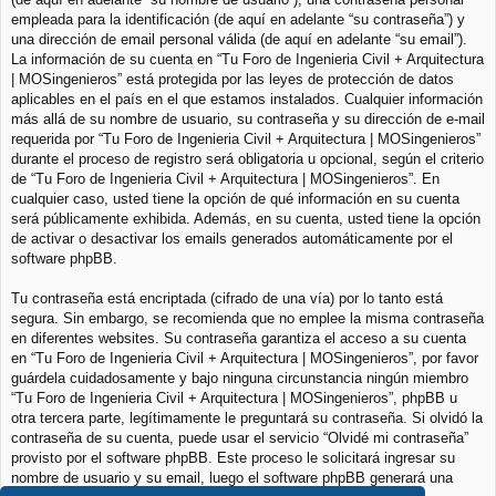
empleada para la identificación (de aquí en adelante “su contraseña”) y
una dirección de email personal válida (de aquí en adelante “su email”).
La información de su cuenta en “Tu Foro de Ingenieria Civil + Arquitectura
| MOSingenieros” está protegida por las leyes de protección de datos
aplicables en el país en el que estamos instalados. Cualquier información
más allá de su nombre de usuario, su contraseña y su dirección de e-mail
requerida por “Tu Foro de Ingenieria Civil + Arquitectura | MOSingenieros”
durante el proceso de registro será obligatoria u opcional, según el criterio
de “Tu Foro de Ingenieria Civil + Arquitectura | MOSingenieros”. En
cualquier caso, usted tiene la opción de qué información en su cuenta
será públicamente exhibida. Además, en su cuenta, usted tiene la opción
de activar o desactivar los emails generados automáticamente por el
software phpBB.
Tu contraseña está encriptada (cifrado de una vía) por lo tanto está
segura. Sin embargo, se recomienda que no emplee la misma contraseña
en diferentes websites. Su contraseña garantiza el acceso a su cuenta
en “Tu Foro de Ingenieria Civil + Arquitectura | MOSingenieros”, por favor
guárdela cuidadosamente y bajo ninguna circunstancia ningún miembro
“Tu Foro de Ingenieria Civil + Arquitectura | MOSingenieros”, phpBB u
otra tercera parte, legítimamente le preguntará su contraseña. Si olvidó la
contraseña de su cuenta, puede usar el servicio “Olvidé mi contraseña”
provisto por el software phpBB. Este proceso le solicitará ingresar su
nombre de usuario y su email, luego el software phpBB generará una