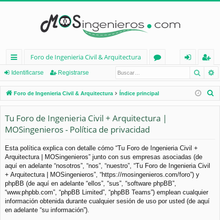
Foro de Ingenieria Civil & Arquitectura
Busca
B
nl
or
de
eg
Identificarse
Registrarse
ac
os
nt
ist
B
Foro de Ingenieria Civil & Arquitectura
Índice principal
es
ifi
ra
u
s
Tu Foro de Ingenieria Civil + Arquitectura |
rá
ca
rs
c
MOSingenieros - Política de privacidad
pi
rs
e
a
d
e
r
Esta política explica con detalle cómo “Tu Foro de Ingenieria Civil +
Arquitectura | MOSingenieros” junto con sus empresas asociadas (de
os
aquí en adelante “nosotros”, “nos”, “nuestro”, “Tu Foro de Ingenieria Civil
+ Arquitectura | MOSingenieros”, “https://mosingenieros.com/foro”) y
phpBB (de aquí en adelante “ellos”, “sus”, “software phpBB”,
“www.phpbb.com”, “phpBB Limited”, “phpBB Teams”) emplean cualquier
información obtenida durante cualquier sesión de uso por usted (de aquí
en adelante “su información”).