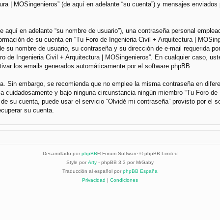
ctura | MOSingenieros” (de aquí en adelante “su cuenta”) y mensajes enviados 
 aquí en adelante “su nombre de usuario”), una contraseña personal empleada 
nformación de su cuenta en “Tu Foro de Ingenieria Civil + Arquitectura | MOSin
e su nombre de usuario, su contraseña y su dirección de e-mail requerida por 
Foro de Ingenieria Civil + Arquitectura | MOSingenieros”. En cualquier caso, u
ctivar los emails generados automáticamente por el software phpBB.
gura. Sin embargo, se recomienda que no emplee la misma contraseña en difer
dela cuidadosamente y bajo ninguna circunstancia ningún miembro “Tu Foro de I
 de su cuenta, puede usar el servicio “Olvidé mi contraseña” provisto por el 
ecuperar su cuenta.
Desarrollado por
phpBB
® Forum Software © phpBB Limited
Style por
Arty
- phpBB 3.3 por MrGaby
Traducción al español por
phpBB España
Privacidad
|
Condiciones