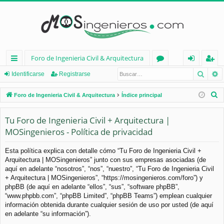
Foro de Ingenieria Civil & Arquitectura
Busca
B
nl
or
de
eg
Identificarse
Registrarse
ac
os
nt
ist
B
Foro de Ingenieria Civil & Arquitectura
Índice principal
es
ifi
ra
u
s
Tu Foro de Ingenieria Civil + Arquitectura |
rá
ca
rs
c
MOSingenieros - Política de privacidad
pi
rs
e
a
d
e
r
Esta política explica con detalle cómo “Tu Foro de Ingenieria Civil +
Arquitectura | MOSingenieros” junto con sus empresas asociadas (de
os
aquí en adelante “nosotros”, “nos”, “nuestro”, “Tu Foro de Ingenieria Civil
+ Arquitectura | MOSingenieros”, “https://mosingenieros.com/foro”) y
phpBB (de aquí en adelante “ellos”, “sus”, “software phpBB”,
“www.phpbb.com”, “phpBB Limited”, “phpBB Teams”) emplean cualquier
información obtenida durante cualquier sesión de uso por usted (de aquí
en adelante “su información”).