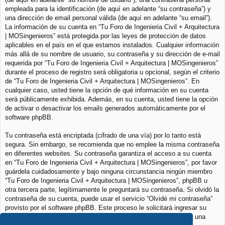
empleada para la identificación (de aquí en adelante “su contraseña”) y
una dirección de email personal válida (de aquí en adelante “su email”).
La información de su cuenta en “Tu Foro de Ingenieria Civil + Arquitectura
| MOSingenieros” está protegida por las leyes de protección de datos
aplicables en el país en el que estamos instalados. Cualquier información
más allá de su nombre de usuario, su contraseña y su dirección de e-mail
requerida por “Tu Foro de Ingenieria Civil + Arquitectura | MOSingenieros”
durante el proceso de registro será obligatoria u opcional, según el criterio
de “Tu Foro de Ingenieria Civil + Arquitectura | MOSingenieros”. En
cualquier caso, usted tiene la opción de qué información en su cuenta
será públicamente exhibida. Además, en su cuenta, usted tiene la opción
de activar o desactivar los emails generados automáticamente por el
software phpBB.
Tu contraseña está encriptada (cifrado de una vía) por lo tanto está
segura. Sin embargo, se recomienda que no emplee la misma contraseña
en diferentes websites. Su contraseña garantiza el acceso a su cuenta
en “Tu Foro de Ingenieria Civil + Arquitectura | MOSingenieros”, por favor
guárdela cuidadosamente y bajo ninguna circunstancia ningún miembro
“Tu Foro de Ingenieria Civil + Arquitectura | MOSingenieros”, phpBB u
otra tercera parte, legítimamente le preguntará su contraseña. Si olvidó la
contraseña de su cuenta, puede usar el servicio “Olvidé mi contraseña”
provisto por el software phpBB. Este proceso le solicitará ingresar su
nombre de usuario y su email, luego el software phpBB generará una