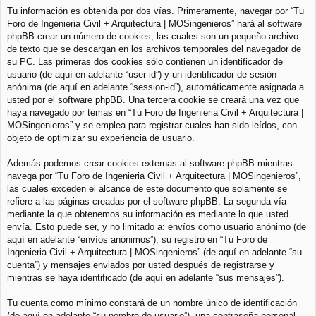
Tu información es obtenida por dos vías. Primeramente, navegar por “Tu
Foro de Ingenieria Civil + Arquitectura | MOSingenieros” hará al software
phpBB crear un número de cookies, las cuales son un pequeño archivo
de texto que se descargan en los archivos temporales del navegador de
su PC. Las primeras dos cookies sólo contienen un identificador de
usuario (de aquí en adelante “user-id”) y un identificador de sesión
anónima (de aquí en adelante “session-id”), automáticamente asignada a
usted por el software phpBB. Una tercera cookie se creará una vez que
haya navegado por temas en “Tu Foro de Ingenieria Civil + Arquitectura |
MOSingenieros” y se emplea para registrar cuales han sido leídos, con
objeto de optimizar su experiencia de usuario.
Además podemos crear cookies externas al software phpBB mientras
navega por “Tu Foro de Ingenieria Civil + Arquitectura | MOSingenieros”,
las cuales exceden el alcance de este documento que solamente se
refiere a las páginas creadas por el software phpBB. La segunda vía
mediante la que obtenemos su información es mediante lo que usted
envía. Esto puede ser, y no limitado a: envíos como usuario anónimo (de
aquí en adelante “envíos anónimos”), su registro en “Tu Foro de
Ingenieria Civil + Arquitectura | MOSingenieros” (de aquí en adelante “su
cuenta”) y mensajes enviados por usted después de registrarse y
mientras se haya identificado (de aquí en adelante “sus mensajes”).
Tu cuenta como mínimo constará de un nombre único de identificación
(de aquí en adelante “su nombre de usuario”), una contraseña personal