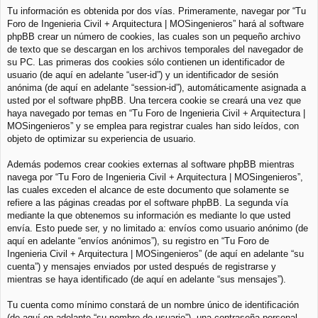
Tu información es obtenida por dos vías. Primeramente, navegar por “Tu
Foro de Ingenieria Civil + Arquitectura | MOSingenieros” hará al software
phpBB crear un número de cookies, las cuales son un pequeño archivo
de texto que se descargan en los archivos temporales del navegador de
su PC. Las primeras dos cookies sólo contienen un identificador de
usuario (de aquí en adelante “user-id”) y un identificador de sesión
anónima (de aquí en adelante “session-id”), automáticamente asignada a
usted por el software phpBB. Una tercera cookie se creará una vez que
haya navegado por temas en “Tu Foro de Ingenieria Civil + Arquitectura |
MOSingenieros” y se emplea para registrar cuales han sido leídos, con
objeto de optimizar su experiencia de usuario.
Además podemos crear cookies externas al software phpBB mientras
navega por “Tu Foro de Ingenieria Civil + Arquitectura | MOSingenieros”,
las cuales exceden el alcance de este documento que solamente se
refiere a las páginas creadas por el software phpBB. La segunda vía
mediante la que obtenemos su información es mediante lo que usted
envía. Esto puede ser, y no limitado a: envíos como usuario anónimo (de
aquí en adelante “envíos anónimos”), su registro en “Tu Foro de
Ingenieria Civil + Arquitectura | MOSingenieros” (de aquí en adelante “su
cuenta”) y mensajes enviados por usted después de registrarse y
mientras se haya identificado (de aquí en adelante “sus mensajes”).
Tu cuenta como mínimo constará de un nombre único de identificación
(de aquí en adelante “su nombre de usuario”), una contraseña personal