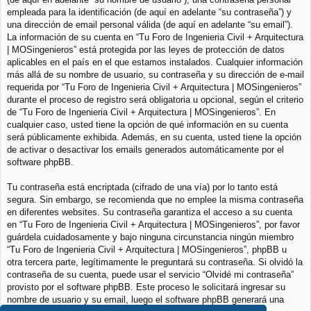
empleada para la identificación (de aquí en adelante “su contraseña”) y
una dirección de email personal válida (de aquí en adelante “su email”).
La información de su cuenta en “Tu Foro de Ingenieria Civil + Arquitectura
| MOSingenieros” está protegida por las leyes de protección de datos
aplicables en el país en el que estamos instalados. Cualquier información
más allá de su nombre de usuario, su contraseña y su dirección de e-mail
requerida por “Tu Foro de Ingenieria Civil + Arquitectura | MOSingenieros”
durante el proceso de registro será obligatoria u opcional, según el criterio
de “Tu Foro de Ingenieria Civil + Arquitectura | MOSingenieros”. En
cualquier caso, usted tiene la opción de qué información en su cuenta
será públicamente exhibida. Además, en su cuenta, usted tiene la opción
de activar o desactivar los emails generados automáticamente por el
software phpBB.
Tu contraseña está encriptada (cifrado de una vía) por lo tanto está
segura. Sin embargo, se recomienda que no emplee la misma contraseña
en diferentes websites. Su contraseña garantiza el acceso a su cuenta
en “Tu Foro de Ingenieria Civil + Arquitectura | MOSingenieros”, por favor
guárdela cuidadosamente y bajo ninguna circunstancia ningún miembro
“Tu Foro de Ingenieria Civil + Arquitectura | MOSingenieros”, phpBB u
otra tercera parte, legítimamente le preguntará su contraseña. Si olvidó la
contraseña de su cuenta, puede usar el servicio “Olvidé mi contraseña”
provisto por el software phpBB. Este proceso le solicitará ingresar su
nombre de usuario y su email, luego el software phpBB generará una