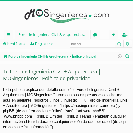
Foro de Ingenieria Civil & Arquitectura
Busca
B
nl
or
de
eg
Identificarse
Registrarse
ac
os
nt
ist
B
Foro de Ingenieria Civil & Arquitectura
Índice principal
es
ifi
ra
u
s
Tu Foro de Ingenieria Civil + Arquitectura |
rá
ca
rs
c
MOSingenieros - Política de privacidad
pi
rs
e
a
d
e
r
Esta política explica con detalle cómo “Tu Foro de Ingenieria Civil +
Arquitectura | MOSingenieros” junto con sus empresas asociadas (de
os
aquí en adelante “nosotros”, “nos”, “nuestro”, “Tu Foro de Ingenieria Civil
+ Arquitectura | MOSingenieros”, “https://mosingenieros.com/foro”) y
phpBB (de aquí en adelante “ellos”, “sus”, “software phpBB”,
“www.phpbb.com”, “phpBB Limited”, “phpBB Teams”) emplean cualquier
información obtenida durante cualquier sesión de uso por usted (de aquí
en adelante “su información”).