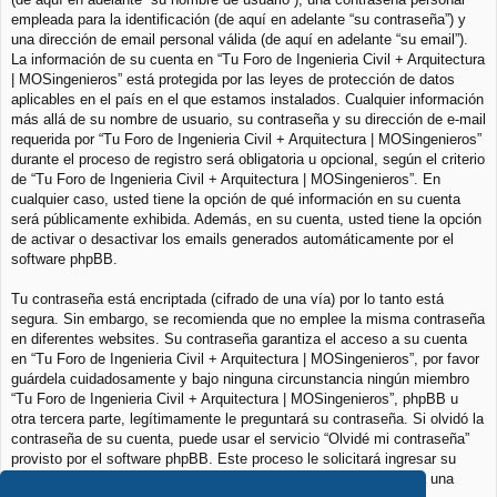
empleada para la identificación (de aquí en adelante “su contraseña”) y
una dirección de email personal válida (de aquí en adelante “su email”).
La información de su cuenta en “Tu Foro de Ingenieria Civil + Arquitectura
| MOSingenieros” está protegida por las leyes de protección de datos
aplicables en el país en el que estamos instalados. Cualquier información
más allá de su nombre de usuario, su contraseña y su dirección de e-mail
requerida por “Tu Foro de Ingenieria Civil + Arquitectura | MOSingenieros”
durante el proceso de registro será obligatoria u opcional, según el criterio
de “Tu Foro de Ingenieria Civil + Arquitectura | MOSingenieros”. En
cualquier caso, usted tiene la opción de qué información en su cuenta
será públicamente exhibida. Además, en su cuenta, usted tiene la opción
de activar o desactivar los emails generados automáticamente por el
software phpBB.
Tu contraseña está encriptada (cifrado de una vía) por lo tanto está
segura. Sin embargo, se recomienda que no emplee la misma contraseña
en diferentes websites. Su contraseña garantiza el acceso a su cuenta
en “Tu Foro de Ingenieria Civil + Arquitectura | MOSingenieros”, por favor
guárdela cuidadosamente y bajo ninguna circunstancia ningún miembro
“Tu Foro de Ingenieria Civil + Arquitectura | MOSingenieros”, phpBB u
otra tercera parte, legítimamente le preguntará su contraseña. Si olvidó la
contraseña de su cuenta, puede usar el servicio “Olvidé mi contraseña”
provisto por el software phpBB. Este proceso le solicitará ingresar su
nombre de usuario y su email, luego el software phpBB generará una