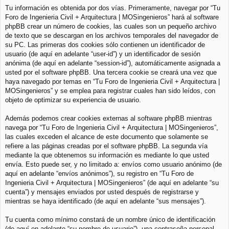
Tu información es obtenida por dos vías. Primeramente, navegar por “Tu
Foro de Ingenieria Civil + Arquitectura | MOSingenieros” hará al software
phpBB crear un número de cookies, las cuales son un pequeño archivo
de texto que se descargan en los archivos temporales del navegador de
su PC. Las primeras dos cookies sólo contienen un identificador de
usuario (de aquí en adelante “user-id”) y un identificador de sesión
anónima (de aquí en adelante “session-id”), automáticamente asignada a
usted por el software phpBB. Una tercera cookie se creará una vez que
haya navegado por temas en “Tu Foro de Ingenieria Civil + Arquitectura |
MOSingenieros” y se emplea para registrar cuales han sido leídos, con
objeto de optimizar su experiencia de usuario.
Además podemos crear cookies externas al software phpBB mientras
navega por “Tu Foro de Ingenieria Civil + Arquitectura | MOSingenieros”,
las cuales exceden el alcance de este documento que solamente se
refiere a las páginas creadas por el software phpBB. La segunda vía
mediante la que obtenemos su información es mediante lo que usted
envía. Esto puede ser, y no limitado a: envíos como usuario anónimo (de
aquí en adelante “envíos anónimos”), su registro en “Tu Foro de
Ingenieria Civil + Arquitectura | MOSingenieros” (de aquí en adelante “su
cuenta”) y mensajes enviados por usted después de registrarse y
mientras se haya identificado (de aquí en adelante “sus mensajes”).
Tu cuenta como mínimo constará de un nombre único de identificación
(de aquí en adelante “su nombre de usuario”), una contraseña personal