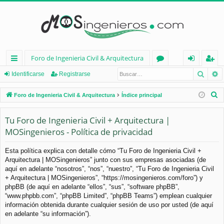
Foro de Ingenieria Civil & Arquitectura
Busca
B
nl
or
de
eg
Identificarse
Registrarse
ac
os
nt
ist
B
Foro de Ingenieria Civil & Arquitectura
Índice principal
es
ifi
ra
u
s
Tu Foro de Ingenieria Civil + Arquitectura |
rá
ca
rs
c
MOSingenieros - Política de privacidad
pi
rs
e
a
d
e
r
Esta política explica con detalle cómo “Tu Foro de Ingenieria Civil +
Arquitectura | MOSingenieros” junto con sus empresas asociadas (de
os
aquí en adelante “nosotros”, “nos”, “nuestro”, “Tu Foro de Ingenieria Civil
+ Arquitectura | MOSingenieros”, “https://mosingenieros.com/foro”) y
phpBB (de aquí en adelante “ellos”, “sus”, “software phpBB”,
“www.phpbb.com”, “phpBB Limited”, “phpBB Teams”) emplean cualquier
información obtenida durante cualquier sesión de uso por usted (de aquí
en adelante “su información”).