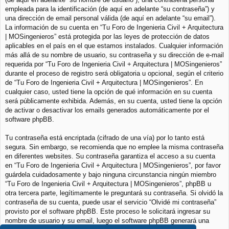
empleada para la identificación (de aquí en adelante “su contraseña”) y
una dirección de email personal válida (de aquí en adelante “su email”).
La información de su cuenta en “Tu Foro de Ingenieria Civil + Arquitectura
| MOSingenieros” está protegida por las leyes de protección de datos
aplicables en el país en el que estamos instalados. Cualquier información
más allá de su nombre de usuario, su contraseña y su dirección de e-mail
requerida por “Tu Foro de Ingenieria Civil + Arquitectura | MOSingenieros”
durante el proceso de registro será obligatoria u opcional, según el criterio
de “Tu Foro de Ingenieria Civil + Arquitectura | MOSingenieros”. En
cualquier caso, usted tiene la opción de qué información en su cuenta
será públicamente exhibida. Además, en su cuenta, usted tiene la opción
de activar o desactivar los emails generados automáticamente por el
software phpBB.
Tu contraseña está encriptada (cifrado de una vía) por lo tanto está
segura. Sin embargo, se recomienda que no emplee la misma contraseña
en diferentes websites. Su contraseña garantiza el acceso a su cuenta
en “Tu Foro de Ingenieria Civil + Arquitectura | MOSingenieros”, por favor
guárdela cuidadosamente y bajo ninguna circunstancia ningún miembro
“Tu Foro de Ingenieria Civil + Arquitectura | MOSingenieros”, phpBB u
otra tercera parte, legítimamente le preguntará su contraseña. Si olvidó la
contraseña de su cuenta, puede usar el servicio “Olvidé mi contraseña”
provisto por el software phpBB. Este proceso le solicitará ingresar su
nombre de usuario y su email, luego el software phpBB generará una