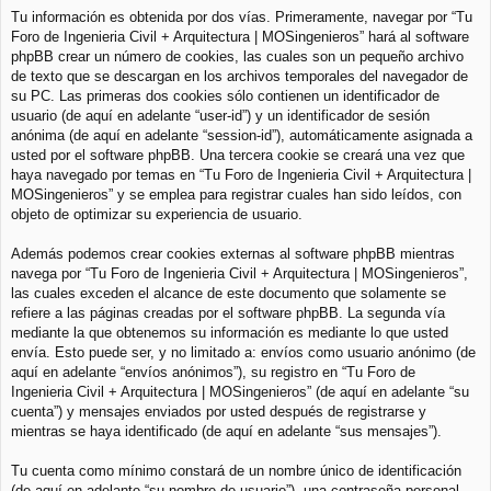
Tu información es obtenida por dos vías. Primeramente, navegar por “Tu
Foro de Ingenieria Civil + Arquitectura | MOSingenieros” hará al software
phpBB crear un número de cookies, las cuales son un pequeño archivo
de texto que se descargan en los archivos temporales del navegador de
su PC. Las primeras dos cookies sólo contienen un identificador de
usuario (de aquí en adelante “user-id”) y un identificador de sesión
anónima (de aquí en adelante “session-id”), automáticamente asignada a
usted por el software phpBB. Una tercera cookie se creará una vez que
haya navegado por temas en “Tu Foro de Ingenieria Civil + Arquitectura |
MOSingenieros” y se emplea para registrar cuales han sido leídos, con
objeto de optimizar su experiencia de usuario.
Además podemos crear cookies externas al software phpBB mientras
navega por “Tu Foro de Ingenieria Civil + Arquitectura | MOSingenieros”,
las cuales exceden el alcance de este documento que solamente se
refiere a las páginas creadas por el software phpBB. La segunda vía
mediante la que obtenemos su información es mediante lo que usted
envía. Esto puede ser, y no limitado a: envíos como usuario anónimo (de
aquí en adelante “envíos anónimos”), su registro en “Tu Foro de
Ingenieria Civil + Arquitectura | MOSingenieros” (de aquí en adelante “su
cuenta”) y mensajes enviados por usted después de registrarse y
mientras se haya identificado (de aquí en adelante “sus mensajes”).
Tu cuenta como mínimo constará de un nombre único de identificación
(de aquí en adelante “su nombre de usuario”), una contraseña personal