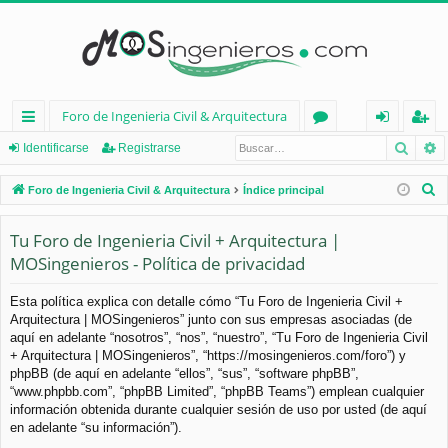
Foro de Ingenieria Civil & Arquitectura
Busca
B
nl
or
de
eg
Identificarse
Registrarse
ac
os
nt
ist
B
Foro de Ingenieria Civil & Arquitectura
Índice principal
es
ifi
ra
u
s
Tu Foro de Ingenieria Civil + Arquitectura |
rá
ca
rs
c
MOSingenieros - Política de privacidad
pi
rs
e
a
d
e
r
Esta política explica con detalle cómo “Tu Foro de Ingenieria Civil +
Arquitectura | MOSingenieros” junto con sus empresas asociadas (de
os
aquí en adelante “nosotros”, “nos”, “nuestro”, “Tu Foro de Ingenieria Civil
+ Arquitectura | MOSingenieros”, “https://mosingenieros.com/foro”) y
phpBB (de aquí en adelante “ellos”, “sus”, “software phpBB”,
“www.phpbb.com”, “phpBB Limited”, “phpBB Teams”) emplean cualquier
información obtenida durante cualquier sesión de uso por usted (de aquí
en adelante “su información”).