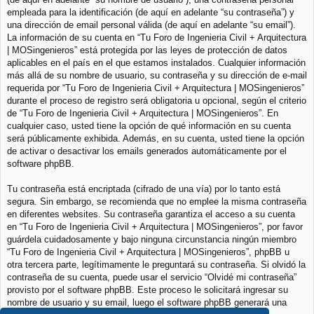
empleada para la identificación (de aquí en adelante “su contraseña”) y
una dirección de email personal válida (de aquí en adelante “su email”).
La información de su cuenta en “Tu Foro de Ingenieria Civil + Arquitectura
| MOSingenieros” está protegida por las leyes de protección de datos
aplicables en el país en el que estamos instalados. Cualquier información
más allá de su nombre de usuario, su contraseña y su dirección de e-mail
requerida por “Tu Foro de Ingenieria Civil + Arquitectura | MOSingenieros”
durante el proceso de registro será obligatoria u opcional, según el criterio
de “Tu Foro de Ingenieria Civil + Arquitectura | MOSingenieros”. En
cualquier caso, usted tiene la opción de qué información en su cuenta
será públicamente exhibida. Además, en su cuenta, usted tiene la opción
de activar o desactivar los emails generados automáticamente por el
software phpBB.
Tu contraseña está encriptada (cifrado de una vía) por lo tanto está
segura. Sin embargo, se recomienda que no emplee la misma contraseña
en diferentes websites. Su contraseña garantiza el acceso a su cuenta
en “Tu Foro de Ingenieria Civil + Arquitectura | MOSingenieros”, por favor
guárdela cuidadosamente y bajo ninguna circunstancia ningún miembro
“Tu Foro de Ingenieria Civil + Arquitectura | MOSingenieros”, phpBB u
otra tercera parte, legítimamente le preguntará su contraseña. Si olvidó la
contraseña de su cuenta, puede usar el servicio “Olvidé mi contraseña”
provisto por el software phpBB. Este proceso le solicitará ingresar su
nombre de usuario y su email, luego el software phpBB generará una