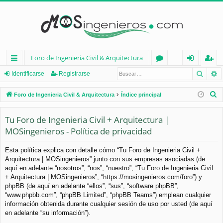
Foro de Ingenieria Civil & Arquitectura
Busca
B
nl
or
de
eg
Identificarse
Registrarse
ac
os
nt
ist
B
Foro de Ingenieria Civil & Arquitectura
Índice principal
es
ifi
ra
u
s
Tu Foro de Ingenieria Civil + Arquitectura |
rá
ca
rs
c
MOSingenieros - Política de privacidad
pi
rs
e
a
d
e
r
Esta política explica con detalle cómo “Tu Foro de Ingenieria Civil +
Arquitectura | MOSingenieros” junto con sus empresas asociadas (de
os
aquí en adelante “nosotros”, “nos”, “nuestro”, “Tu Foro de Ingenieria Civil
+ Arquitectura | MOSingenieros”, “https://mosingenieros.com/foro”) y
phpBB (de aquí en adelante “ellos”, “sus”, “software phpBB”,
“www.phpbb.com”, “phpBB Limited”, “phpBB Teams”) emplean cualquier
información obtenida durante cualquier sesión de uso por usted (de aquí
en adelante “su información”).