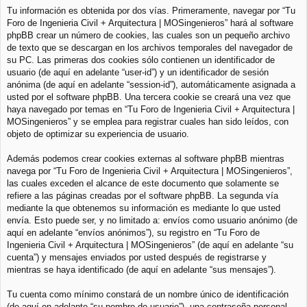
Tu información es obtenida por dos vías. Primeramente, navegar por “Tu
Foro de Ingenieria Civil + Arquitectura | MOSingenieros” hará al software
phpBB crear un número de cookies, las cuales son un pequeño archivo
de texto que se descargan en los archivos temporales del navegador de
su PC. Las primeras dos cookies sólo contienen un identificador de
usuario (de aquí en adelante “user-id”) y un identificador de sesión
anónima (de aquí en adelante “session-id”), automáticamente asignada a
usted por el software phpBB. Una tercera cookie se creará una vez que
haya navegado por temas en “Tu Foro de Ingenieria Civil + Arquitectura |
MOSingenieros” y se emplea para registrar cuales han sido leídos, con
objeto de optimizar su experiencia de usuario.
Además podemos crear cookies externas al software phpBB mientras
navega por “Tu Foro de Ingenieria Civil + Arquitectura | MOSingenieros”,
las cuales exceden el alcance de este documento que solamente se
refiere a las páginas creadas por el software phpBB. La segunda vía
mediante la que obtenemos su información es mediante lo que usted
envía. Esto puede ser, y no limitado a: envíos como usuario anónimo (de
aquí en adelante “envíos anónimos”), su registro en “Tu Foro de
Ingenieria Civil + Arquitectura | MOSingenieros” (de aquí en adelante “su
cuenta”) y mensajes enviados por usted después de registrarse y
mientras se haya identificado (de aquí en adelante “sus mensajes”).
Tu cuenta como mínimo constará de un nombre único de identificación
(de aquí en adelante “su nombre de usuario”), una contraseña personal