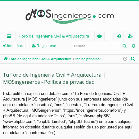
Foro de Ingenieria Civil & Arquitectura
Busca
B
nl
or
de
eg
Identificarse
Registrarse
ac
os
nt
ist
B
Foro de Ingenieria Civil & Arquitectura
Índice principal
es
ifi
ra
u
s
Tu Foro de Ingenieria Civil + Arquitectura |
rá
ca
rs
c
MOSingenieros - Política de privacidad
pi
rs
e
a
d
e
r
Esta política explica con detalle cómo “Tu Foro de Ingenieria Civil +
Arquitectura | MOSingenieros” junto con sus empresas asociadas (de
os
aquí en adelante “nosotros”, “nos”, “nuestro”, “Tu Foro de Ingenieria Civil
+ Arquitectura | MOSingenieros”, “https://mosingenieros.com/foro”) y
phpBB (de aquí en adelante “ellos”, “sus”, “software phpBB”,
“www.phpbb.com”, “phpBB Limited”, “phpBB Teams”) emplean cualquier
información obtenida durante cualquier sesión de uso por usted (de aquí
en adelante “su información”).