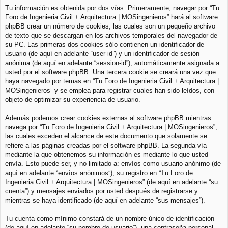
Tu información es obtenida por dos vías. Primeramente, navegar por “Tu
Foro de Ingenieria Civil + Arquitectura | MOSingenieros” hará al software
phpBB crear un número de cookies, las cuales son un pequeño archivo
de texto que se descargan en los archivos temporales del navegador de
su PC. Las primeras dos cookies sólo contienen un identificador de
usuario (de aquí en adelante “user-id”) y un identificador de sesión
anónima (de aquí en adelante “session-id”), automáticamente asignada a
usted por el software phpBB. Una tercera cookie se creará una vez que
haya navegado por temas en “Tu Foro de Ingenieria Civil + Arquitectura |
MOSingenieros” y se emplea para registrar cuales han sido leídos, con
objeto de optimizar su experiencia de usuario.
Además podemos crear cookies externas al software phpBB mientras
navega por “Tu Foro de Ingenieria Civil + Arquitectura | MOSingenieros”,
las cuales exceden el alcance de este documento que solamente se
refiere a las páginas creadas por el software phpBB. La segunda vía
mediante la que obtenemos su información es mediante lo que usted
envía. Esto puede ser, y no limitado a: envíos como usuario anónimo (de
aquí en adelante “envíos anónimos”), su registro en “Tu Foro de
Ingenieria Civil + Arquitectura | MOSingenieros” (de aquí en adelante “su
cuenta”) y mensajes enviados por usted después de registrarse y
mientras se haya identificado (de aquí en adelante “sus mensajes”).
Tu cuenta como mínimo constará de un nombre único de identificación
(de aquí en adelante “su nombre de usuario”), una contraseña personal