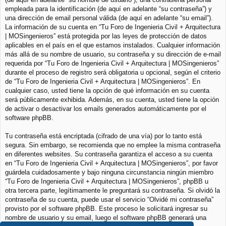
empleada para la identificación (de aquí en adelante “su contraseña”) y
una dirección de email personal válida (de aquí en adelante “su email”).
La información de su cuenta en “Tu Foro de Ingenieria Civil + Arquitectura
| MOSingenieros” está protegida por las leyes de protección de datos
aplicables en el país en el que estamos instalados. Cualquier información
más allá de su nombre de usuario, su contraseña y su dirección de e-mail
requerida por “Tu Foro de Ingenieria Civil + Arquitectura | MOSingenieros”
durante el proceso de registro será obligatoria u opcional, según el criterio
de “Tu Foro de Ingenieria Civil + Arquitectura | MOSingenieros”. En
cualquier caso, usted tiene la opción de qué información en su cuenta
será públicamente exhibida. Además, en su cuenta, usted tiene la opción
de activar o desactivar los emails generados automáticamente por el
software phpBB.
Tu contraseña está encriptada (cifrado de una vía) por lo tanto está
segura. Sin embargo, se recomienda que no emplee la misma contraseña
en diferentes websites. Su contraseña garantiza el acceso a su cuenta
en “Tu Foro de Ingenieria Civil + Arquitectura | MOSingenieros”, por favor
guárdela cuidadosamente y bajo ninguna circunstancia ningún miembro
“Tu Foro de Ingenieria Civil + Arquitectura | MOSingenieros”, phpBB u
otra tercera parte, legítimamente le preguntará su contraseña. Si olvidó la
contraseña de su cuenta, puede usar el servicio “Olvidé mi contraseña”
provisto por el software phpBB. Este proceso le solicitará ingresar su
nombre de usuario y su email, luego el software phpBB generará una