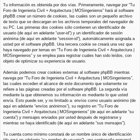
Tu información es obtenida por dos vías. Primeramente, navegar por “Tu
Foro de Ingenieria Civil + Arquitectura | MOSingenieros” hará al software
phpBB crear un número de cookies, las cuales son un pequeño archivo
de texto que se descargan en los archivos temporales del navegador de
su PC. Las primeras dos cookies sólo contienen un identificador de
usuario (de aquí en adelante “user-id”) y un identificador de sesión
anónima (de aquí en adelante “session-id”), automáticamente asignada a
usted por el software phpBB. Una tercera cookie se creará una vez que
haya navegado por temas en “Tu Foro de Ingenieria Civil + Arquitectura |
MOSingenieros” y se emplea para registrar cuales han sido leídos, con
objeto de optimizar su experiencia de usuario.
Además podemos crear cookies externas al software phpBB mientras
navega por “Tu Foro de Ingenieria Civil + Arquitectura | MOSingenieros”,
las cuales exceden el alcance de este documento que solamente se
refiere a las páginas creadas por el software phpBB. La segunda vía
mediante la que obtenemos su información es mediante lo que usted
envía. Esto puede ser, y no limitado a: envíos como usuario anónimo (de
aquí en adelante “envíos anónimos”), su registro en “Tu Foro de
Ingenieria Civil + Arquitectura | MOSingenieros” (de aquí en adelante “su
cuenta”) y mensajes enviados por usted después de registrarse y
mientras se haya identificado (de aquí en adelante “sus mensajes”).
Tu cuenta como mínimo constará de un nombre único de identificación
(de aquí en adelante “su nombre de usuario”), una contraseña personal