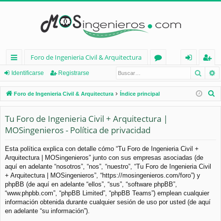
Foro de Ingenieria Civil & Arquitectura
Busca
B
nl
or
de
eg
Identificarse
Registrarse
ac
os
nt
ist
B
Foro de Ingenieria Civil & Arquitectura
Índice principal
es
ifi
ra
u
s
Tu Foro de Ingenieria Civil + Arquitectura |
rá
ca
rs
c
MOSingenieros - Política de privacidad
pi
rs
e
a
d
e
r
Esta política explica con detalle cómo “Tu Foro de Ingenieria Civil +
Arquitectura | MOSingenieros” junto con sus empresas asociadas (de
os
aquí en adelante “nosotros”, “nos”, “nuestro”, “Tu Foro de Ingenieria Civil
+ Arquitectura | MOSingenieros”, “https://mosingenieros.com/foro”) y
phpBB (de aquí en adelante “ellos”, “sus”, “software phpBB”,
“www.phpbb.com”, “phpBB Limited”, “phpBB Teams”) emplean cualquier
información obtenida durante cualquier sesión de uso por usted (de aquí
en adelante “su información”).