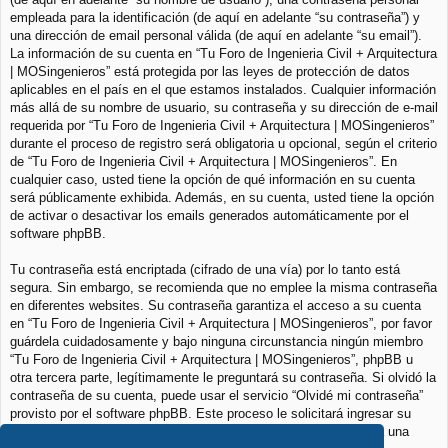
empleada para la identificación (de aquí en adelante “su contraseña”) y
una dirección de email personal válida (de aquí en adelante “su email”).
La información de su cuenta en “Tu Foro de Ingenieria Civil + Arquitectura
| MOSingenieros” está protegida por las leyes de protección de datos
aplicables en el país en el que estamos instalados. Cualquier información
más allá de su nombre de usuario, su contraseña y su dirección de e-mail
requerida por “Tu Foro de Ingenieria Civil + Arquitectura | MOSingenieros”
durante el proceso de registro será obligatoria u opcional, según el criterio
de “Tu Foro de Ingenieria Civil + Arquitectura | MOSingenieros”. En
cualquier caso, usted tiene la opción de qué información en su cuenta
será públicamente exhibida. Además, en su cuenta, usted tiene la opción
de activar o desactivar los emails generados automáticamente por el
software phpBB.
Tu contraseña está encriptada (cifrado de una vía) por lo tanto está
segura. Sin embargo, se recomienda que no emplee la misma contraseña
en diferentes websites. Su contraseña garantiza el acceso a su cuenta
en “Tu Foro de Ingenieria Civil + Arquitectura | MOSingenieros”, por favor
guárdela cuidadosamente y bajo ninguna circunstancia ningún miembro
“Tu Foro de Ingenieria Civil + Arquitectura | MOSingenieros”, phpBB u
otra tercera parte, legítimamente le preguntará su contraseña. Si olvidó la
contraseña de su cuenta, puede usar el servicio “Olvidé mi contraseña”
provisto por el software phpBB. Este proceso le solicitará ingresar su
nombre de usuario y su email, luego el software phpBB generará una