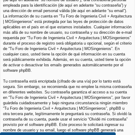
empleada para la identificación (de aquí en adelante “su contraseña”) y
una dirección de email personal válida (de aquí en adelante “su email”).
La información de su cuenta en “Tu Foro de Ingenieria Civil + Arquitectura
| MOSingenieros” está protegida por las leyes de protección de datos
aplicables en el país en el que estamos instalados. Cualquier información
más allá de su nombre de usuario, su contraseña y su dirección de e-mail
requerida por “Tu Foro de Ingenieria Civil + Arquitectura | MOSingenieros”
durante el proceso de registro será obligatoria u opcional, según el criterio
de “Tu Foro de Ingenieria Civil + Arquitectura | MOSingenieros”. En
cualquier caso, usted tiene la opción de qué información en su cuenta
será públicamente exhibida. Además, en su cuenta, usted tiene la opción
de activar o desactivar los emails generados automáticamente por el
software phpBB.
Tu contraseña está encriptada (cifrado de una vía) por lo tanto está
segura. Sin embargo, se recomienda que no emplee la misma contraseña
en diferentes websites. Su contraseña garantiza el acceso a su cuenta
en “Tu Foro de Ingenieria Civil + Arquitectura | MOSingenieros”, por favor
guárdela cuidadosamente y bajo ninguna circunstancia ningún miembro
“Tu Foro de Ingenieria Civil + Arquitectura | MOSingenieros”, phpBB u
otra tercera parte, legítimamente le preguntará su contraseña. Si olvidó la
contraseña de su cuenta, puede usar el servicio “Olvidé mi contraseña”
provisto por el software phpBB. Este proceso le solicitará ingresar su
nombre de usuario y su email, luego el software phpBB generará una