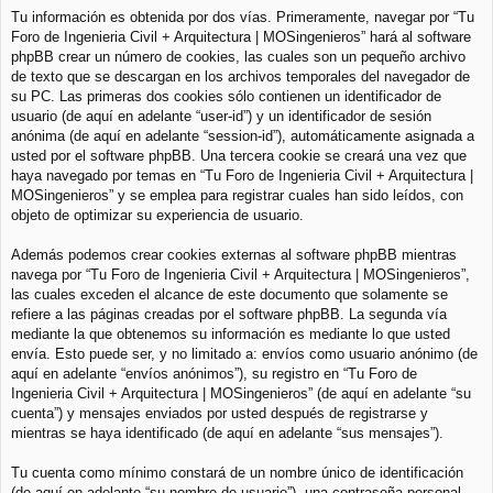
Tu información es obtenida por dos vías. Primeramente, navegar por “Tu
Foro de Ingenieria Civil + Arquitectura | MOSingenieros” hará al software
phpBB crear un número de cookies, las cuales son un pequeño archivo
de texto que se descargan en los archivos temporales del navegador de
su PC. Las primeras dos cookies sólo contienen un identificador de
usuario (de aquí en adelante “user-id”) y un identificador de sesión
anónima (de aquí en adelante “session-id”), automáticamente asignada a
usted por el software phpBB. Una tercera cookie se creará una vez que
haya navegado por temas en “Tu Foro de Ingenieria Civil + Arquitectura |
MOSingenieros” y se emplea para registrar cuales han sido leídos, con
objeto de optimizar su experiencia de usuario.
Además podemos crear cookies externas al software phpBB mientras
navega por “Tu Foro de Ingenieria Civil + Arquitectura | MOSingenieros”,
las cuales exceden el alcance de este documento que solamente se
refiere a las páginas creadas por el software phpBB. La segunda vía
mediante la que obtenemos su información es mediante lo que usted
envía. Esto puede ser, y no limitado a: envíos como usuario anónimo (de
aquí en adelante “envíos anónimos”), su registro en “Tu Foro de
Ingenieria Civil + Arquitectura | MOSingenieros” (de aquí en adelante “su
cuenta”) y mensajes enviados por usted después de registrarse y
mientras se haya identificado (de aquí en adelante “sus mensajes”).
Tu cuenta como mínimo constará de un nombre único de identificación
(de aquí en adelante “su nombre de usuario”), una contraseña personal