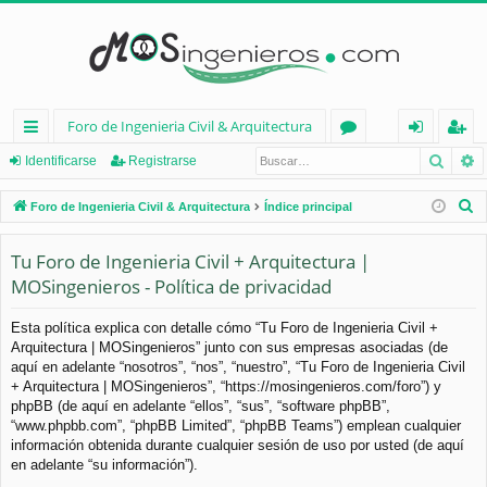
Foro de Ingenieria Civil & Arquitectura
Busca
B
nl
or
de
eg
Identificarse
Registrarse
ac
os
nt
ist
B
Foro de Ingenieria Civil & Arquitectura
Índice principal
es
ifi
ra
u
s
Tu Foro de Ingenieria Civil + Arquitectura |
rá
ca
rs
c
MOSingenieros - Política de privacidad
pi
rs
e
a
d
e
r
Esta política explica con detalle cómo “Tu Foro de Ingenieria Civil +
Arquitectura | MOSingenieros” junto con sus empresas asociadas (de
os
aquí en adelante “nosotros”, “nos”, “nuestro”, “Tu Foro de Ingenieria Civil
+ Arquitectura | MOSingenieros”, “https://mosingenieros.com/foro”) y
phpBB (de aquí en adelante “ellos”, “sus”, “software phpBB”,
“www.phpbb.com”, “phpBB Limited”, “phpBB Teams”) emplean cualquier
información obtenida durante cualquier sesión de uso por usted (de aquí
en adelante “su información”).