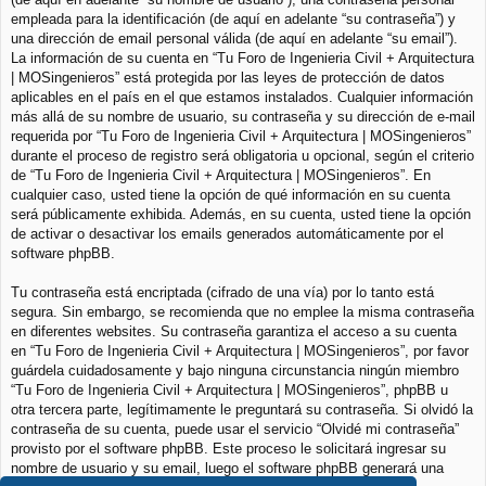
empleada para la identificación (de aquí en adelante “su contraseña”) y
una dirección de email personal válida (de aquí en adelante “su email”).
La información de su cuenta en “Tu Foro de Ingenieria Civil + Arquitectura
| MOSingenieros” está protegida por las leyes de protección de datos
aplicables en el país en el que estamos instalados. Cualquier información
más allá de su nombre de usuario, su contraseña y su dirección de e-mail
requerida por “Tu Foro de Ingenieria Civil + Arquitectura | MOSingenieros”
durante el proceso de registro será obligatoria u opcional, según el criterio
de “Tu Foro de Ingenieria Civil + Arquitectura | MOSingenieros”. En
cualquier caso, usted tiene la opción de qué información en su cuenta
será públicamente exhibida. Además, en su cuenta, usted tiene la opción
de activar o desactivar los emails generados automáticamente por el
software phpBB.
Tu contraseña está encriptada (cifrado de una vía) por lo tanto está
segura. Sin embargo, se recomienda que no emplee la misma contraseña
en diferentes websites. Su contraseña garantiza el acceso a su cuenta
en “Tu Foro de Ingenieria Civil + Arquitectura | MOSingenieros”, por favor
guárdela cuidadosamente y bajo ninguna circunstancia ningún miembro
“Tu Foro de Ingenieria Civil + Arquitectura | MOSingenieros”, phpBB u
otra tercera parte, legítimamente le preguntará su contraseña. Si olvidó la
contraseña de su cuenta, puede usar el servicio “Olvidé mi contraseña”
provisto por el software phpBB. Este proceso le solicitará ingresar su
nombre de usuario y su email, luego el software phpBB generará una