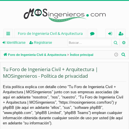
Foro de Ingenieria Civil & Arquitectura
Busca
B
nl
or
de
eg
Identificarse
Registrarse
ac
os
nt
ist
B
Foro de Ingenieria Civil & Arquitectura
Índice principal
es
ifi
ra
u
s
Tu Foro de Ingenieria Civil + Arquitectura |
rá
ca
rs
c
MOSingenieros - Política de privacidad
pi
rs
e
a
d
e
r
Esta política explica con detalle cómo “Tu Foro de Ingenieria Civil +
Arquitectura | MOSingenieros” junto con sus empresas asociadas (de
os
aquí en adelante “nosotros”, “nos”, “nuestro”, “Tu Foro de Ingenieria Civil
+ Arquitectura | MOSingenieros”, “https://mosingenieros.com/foro”) y
phpBB (de aquí en adelante “ellos”, “sus”, “software phpBB”,
“www.phpbb.com”, “phpBB Limited”, “phpBB Teams”) emplean cualquier
información obtenida durante cualquier sesión de uso por usted (de aquí
en adelante “su información”).