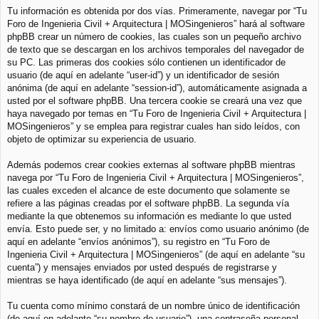
Tu información es obtenida por dos vías. Primeramente, navegar por “Tu
Foro de Ingenieria Civil + Arquitectura | MOSingenieros” hará al software
phpBB crear un número de cookies, las cuales son un pequeño archivo
de texto que se descargan en los archivos temporales del navegador de
su PC. Las primeras dos cookies sólo contienen un identificador de
usuario (de aquí en adelante “user-id”) y un identificador de sesión
anónima (de aquí en adelante “session-id”), automáticamente asignada a
usted por el software phpBB. Una tercera cookie se creará una vez que
haya navegado por temas en “Tu Foro de Ingenieria Civil + Arquitectura |
MOSingenieros” y se emplea para registrar cuales han sido leídos, con
objeto de optimizar su experiencia de usuario.
Además podemos crear cookies externas al software phpBB mientras
navega por “Tu Foro de Ingenieria Civil + Arquitectura | MOSingenieros”,
las cuales exceden el alcance de este documento que solamente se
refiere a las páginas creadas por el software phpBB. La segunda vía
mediante la que obtenemos su información es mediante lo que usted
envía. Esto puede ser, y no limitado a: envíos como usuario anónimo (de
aquí en adelante “envíos anónimos”), su registro en “Tu Foro de
Ingenieria Civil + Arquitectura | MOSingenieros” (de aquí en adelante “su
cuenta”) y mensajes enviados por usted después de registrarse y
mientras se haya identificado (de aquí en adelante “sus mensajes”).
Tu cuenta como mínimo constará de un nombre único de identificación
(de aquí en adelante “su nombre de usuario”), una contraseña personal