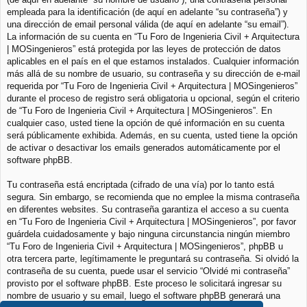
empleada para la identificación (de aquí en adelante “su contraseña”) y
una dirección de email personal válida (de aquí en adelante “su email”).
La información de su cuenta en “Tu Foro de Ingenieria Civil + Arquitectura
| MOSingenieros” está protegida por las leyes de protección de datos
aplicables en el país en el que estamos instalados. Cualquier información
más allá de su nombre de usuario, su contraseña y su dirección de e-mail
requerida por “Tu Foro de Ingenieria Civil + Arquitectura | MOSingenieros”
durante el proceso de registro será obligatoria u opcional, según el criterio
de “Tu Foro de Ingenieria Civil + Arquitectura | MOSingenieros”. En
cualquier caso, usted tiene la opción de qué información en su cuenta
será públicamente exhibida. Además, en su cuenta, usted tiene la opción
de activar o desactivar los emails generados automáticamente por el
software phpBB.
Tu contraseña está encriptada (cifrado de una vía) por lo tanto está
segura. Sin embargo, se recomienda que no emplee la misma contraseña
en diferentes websites. Su contraseña garantiza el acceso a su cuenta
en “Tu Foro de Ingenieria Civil + Arquitectura | MOSingenieros”, por favor
guárdela cuidadosamente y bajo ninguna circunstancia ningún miembro
“Tu Foro de Ingenieria Civil + Arquitectura | MOSingenieros”, phpBB u
otra tercera parte, legítimamente le preguntará su contraseña. Si olvidó la
contraseña de su cuenta, puede usar el servicio “Olvidé mi contraseña”
provisto por el software phpBB. Este proceso le solicitará ingresar su
nombre de usuario y su email, luego el software phpBB generará una