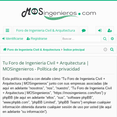
Foro de Ingenieria Civil & Arquitectura
Busca
B
nl
or
de
eg
Identificarse
Registrarse
ac
os
nt
ist
B
Foro de Ingenieria Civil & Arquitectura
Índice principal
es
ifi
ra
u
s
Tu Foro de Ingenieria Civil + Arquitectura |
rá
ca
rs
c
MOSingenieros - Política de privacidad
pi
rs
e
a
d
e
r
Esta política explica con detalle cómo “Tu Foro de Ingenieria Civil +
Arquitectura | MOSingenieros” junto con sus empresas asociadas (de
os
aquí en adelante “nosotros”, “nos”, “nuestro”, “Tu Foro de Ingenieria Civil
+ Arquitectura | MOSingenieros”, “https://mosingenieros.com/foro”) y
phpBB (de aquí en adelante “ellos”, “sus”, “software phpBB”,
“www.phpbb.com”, “phpBB Limited”, “phpBB Teams”) emplean cualquier
información obtenida durante cualquier sesión de uso por usted (de aquí
en adelante “su información”).