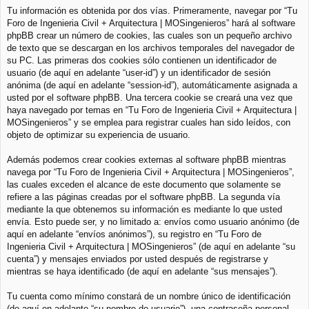
Tu información es obtenida por dos vías. Primeramente, navegar por “Tu
Foro de Ingenieria Civil + Arquitectura | MOSingenieros” hará al software
phpBB crear un número de cookies, las cuales son un pequeño archivo
de texto que se descargan en los archivos temporales del navegador de
su PC. Las primeras dos cookies sólo contienen un identificador de
usuario (de aquí en adelante “user-id”) y un identificador de sesión
anónima (de aquí en adelante “session-id”), automáticamente asignada a
usted por el software phpBB. Una tercera cookie se creará una vez que
haya navegado por temas en “Tu Foro de Ingenieria Civil + Arquitectura |
MOSingenieros” y se emplea para registrar cuales han sido leídos, con
objeto de optimizar su experiencia de usuario.
Además podemos crear cookies externas al software phpBB mientras
navega por “Tu Foro de Ingenieria Civil + Arquitectura | MOSingenieros”,
las cuales exceden el alcance de este documento que solamente se
refiere a las páginas creadas por el software phpBB. La segunda vía
mediante la que obtenemos su información es mediante lo que usted
envía. Esto puede ser, y no limitado a: envíos como usuario anónimo (de
aquí en adelante “envíos anónimos”), su registro en “Tu Foro de
Ingenieria Civil + Arquitectura | MOSingenieros” (de aquí en adelante “su
cuenta”) y mensajes enviados por usted después de registrarse y
mientras se haya identificado (de aquí en adelante “sus mensajes”).
Tu cuenta como mínimo constará de un nombre único de identificación
(de aquí en adelante “su nombre de usuario”), una contraseña personal