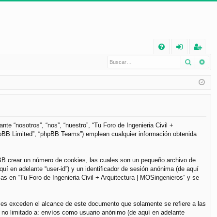
E
Buscar
Bú
FA
de
eg
Q
nt
ist
ifi
ra
ca
rs
rs
e
te “nosotros”, “nos”, “nuestro”, “Tu Foro de Ingenieria Civil +
phpBB Limited”, “phpBB Teams”) emplean cualquier información obtenida
e
pBB crear un número de cookies, las cuales son un pequeño archivo de
í en adelante “user-id”) y un identificador de sesión anónima (de aquí
s en “Tu Foro de Ingenieria Civil + Arquitectura | MOSingenieros” y se
les exceden el alcance de este documento que solamente se refiere a las
 no limitado a: envíos como usuario anónimo (de aquí en adelante