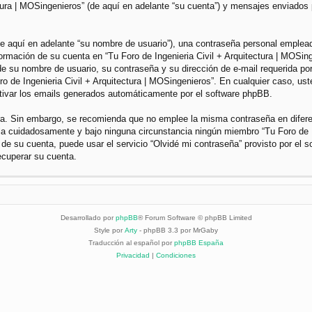
ctura | MOSingenieros” (de aquí en adelante “su cuenta”) y mensajes enviados 
 aquí en adelante “su nombre de usuario”), una contraseña personal empleada 
nformación de su cuenta en “Tu Foro de Ingenieria Civil + Arquitectura | MOSin
e su nombre de usuario, su contraseña y su dirección de e-mail requerida por 
Foro de Ingenieria Civil + Arquitectura | MOSingenieros”. En cualquier caso, u
ctivar los emails generados automáticamente por el software phpBB.
gura. Sin embargo, se recomienda que no emplee la misma contraseña en difer
dela cuidadosamente y bajo ninguna circunstancia ningún miembro “Tu Foro de I
 de su cuenta, puede usar el servicio “Olvidé mi contraseña” provisto por el 
ecuperar su cuenta.
Desarrollado por
phpBB
® Forum Software © phpBB Limited
Style por
Arty
- phpBB 3.3 por MrGaby
Traducción al español por
phpBB España
Privacidad
|
Condiciones