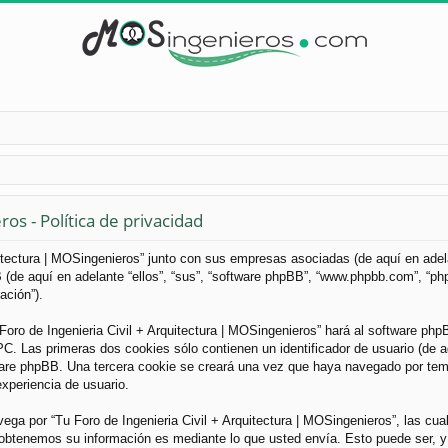
os - Política de privacidad
uitectura | MOSingenieros” junto con sus empresas asociadas (de aquí en adelan
B (de aquí en adelante “ellos”, “sus”, “software phpBB”, “www.phpbb.com”, “
ación”).
Foro de Ingenieria Civil + Arquitectura | MOSingenieros” hará al software ph
. Las primeras dos cookies sólo contienen un identificador de usuario (de aqu
ware phpBB. Una tercera cookie se creará una vez que haya navegado por tema
experiencia de usuario.
a por “Tu Foro de Ingenieria Civil + Arquitectura | MOSingenieros”, las cua
obtenemos su información es mediante lo que usted envía. Esto puede ser, y