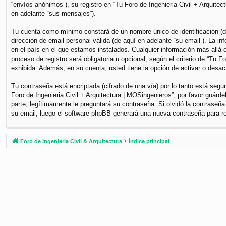
“envíos anónimos”), su registro en “Tu Foro de Ingenieria Civil + Arquite
en adelante “sus mensajes”).
Tu cuenta como mínimo constará de un nombre único de identificación (de
dirección de email personal válida (de aquí en adelante “su email”). La i
en el país en el que estamos instalados. Cualquier información más allá d
proceso de registro será obligatoria u opcional, según el criterio de “Tu 
exhibida. Además, en su cuenta, usted tiene la opción de activar o desa
Tu contraseña está encriptada (cifrado de una vía) por lo tanto está se
Foro de Ingenieria Civil + Arquitectura | MOSingenieros”, por favor guár
parte, legítimamente le preguntará su contraseña. Si olvidó la contraseña
su email, luego el software phpBB generará una nueva contraseña para r
Foro de Ingenieria Civil & Arquitectura
Índice principal