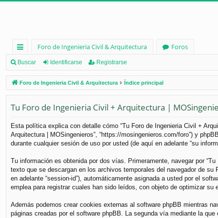
Foro de Ingenieria Civil & Arquitectura
Foros
nl
Buscar
Identificarse
Registrarse
ac
Foro de Ingenieria Civil & Arquitectura
Índice principal
es
Tu Foro de Ingenieria Civil + Arquitectura | MOSingenier
rá
pi
Esta política explica con detalle cómo “Tu Foro de Ingenieria Civil + Arq
Arquitectura | MOSingenieros”, “https://mosingenieros.com/foro”) y phpB
d
durante cualquier sesión de uso por usted (de aquí en adelante “su inform
os
Tu información es obtenida por dos vías. Primeramente, navegar por “Tu 
texto que se descargan en los archivos temporales del navegador de su PC
en adelante “session-id”), automáticamente asignada a usted por el soft
emplea para registrar cuales han sido leídos, con objeto de optimizar su 
Además podemos crear cookies externas al software phpBB mientras naveg
páginas creadas por el software phpBB. La segunda vía mediante la que 