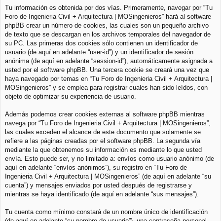
Tu información es obtenida por dos vías. Primeramente, navegar por “Tu
Foro de Ingenieria Civil + Arquitectura | MOSingenieros” hará al software
phpBB crear un número de cookies, las cuales son un pequeño archivo
de texto que se descargan en los archivos temporales del navegador de
su PC. Las primeras dos cookies sólo contienen un identificador de
usuario (de aquí en adelante “user-id”) y un identificador de sesión
anónima (de aquí en adelante “session-id”), automáticamente asignada a
usted por el software phpBB. Una tercera cookie se creará una vez que
haya navegado por temas en “Tu Foro de Ingenieria Civil + Arquitectura |
MOSingenieros” y se emplea para registrar cuales han sido leídos, con
objeto de optimizar su experiencia de usuario.
Además podemos crear cookies externas al software phpBB mientras
navega por “Tu Foro de Ingenieria Civil + Arquitectura | MOSingenieros”,
las cuales exceden el alcance de este documento que solamente se
refiere a las páginas creadas por el software phpBB. La segunda vía
mediante la que obtenemos su información es mediante lo que usted
envía. Esto puede ser, y no limitado a: envíos como usuario anónimo (de
aquí en adelante “envíos anónimos”), su registro en “Tu Foro de
Ingenieria Civil + Arquitectura | MOSingenieros” (de aquí en adelante “su
cuenta”) y mensajes enviados por usted después de registrarse y
mientras se haya identificado (de aquí en adelante “sus mensajes”).
Tu cuenta como mínimo constará de un nombre único de identificación
(de aquí en adelante “su nombre de usuario”), una contraseña personal