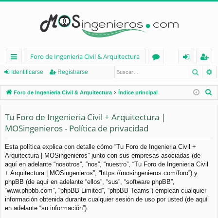
Foro de Ingenieria Civil & Arquitectura
Busca
B
nl
or
de
eg
Identificarse
Registrarse
ac
os
nt
ist
B
Foro de Ingenieria Civil & Arquitectura
Índice principal
es
ifi
ra
u
s
Tu Foro de Ingenieria Civil + Arquitectura |
rá
ca
rs
c
MOSingenieros - Política de privacidad
pi
rs
e
a
d
e
r
Esta política explica con detalle cómo “Tu Foro de Ingenieria Civil +
Arquitectura | MOSingenieros” junto con sus empresas asociadas (de
os
aquí en adelante “nosotros”, “nos”, “nuestro”, “Tu Foro de Ingenieria Civil
+ Arquitectura | MOSingenieros”, “https://mosingenieros.com/foro”) y
phpBB (de aquí en adelante “ellos”, “sus”, “software phpBB”,
“www.phpbb.com”, “phpBB Limited”, “phpBB Teams”) emplean cualquier
información obtenida durante cualquier sesión de uso por usted (de aquí
en adelante “su información”).