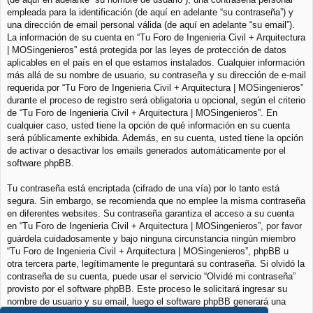
empleada para la identificación (de aquí en adelante “su contraseña”) y
una dirección de email personal válida (de aquí en adelante “su email”).
La información de su cuenta en “Tu Foro de Ingenieria Civil + Arquitectura
| MOSingenieros” está protegida por las leyes de protección de datos
aplicables en el país en el que estamos instalados. Cualquier información
más allá de su nombre de usuario, su contraseña y su dirección de e-mail
requerida por “Tu Foro de Ingenieria Civil + Arquitectura | MOSingenieros”
durante el proceso de registro será obligatoria u opcional, según el criterio
de “Tu Foro de Ingenieria Civil + Arquitectura | MOSingenieros”. En
cualquier caso, usted tiene la opción de qué información en su cuenta
será públicamente exhibida. Además, en su cuenta, usted tiene la opción
de activar o desactivar los emails generados automáticamente por el
software phpBB.
Tu contraseña está encriptada (cifrado de una vía) por lo tanto está
segura. Sin embargo, se recomienda que no emplee la misma contraseña
en diferentes websites. Su contraseña garantiza el acceso a su cuenta
en “Tu Foro de Ingenieria Civil + Arquitectura | MOSingenieros”, por favor
guárdela cuidadosamente y bajo ninguna circunstancia ningún miembro
“Tu Foro de Ingenieria Civil + Arquitectura | MOSingenieros”, phpBB u
otra tercera parte, legítimamente le preguntará su contraseña. Si olvidó la
contraseña de su cuenta, puede usar el servicio “Olvidé mi contraseña”
provisto por el software phpBB. Este proceso le solicitará ingresar su
nombre de usuario y su email, luego el software phpBB generará una