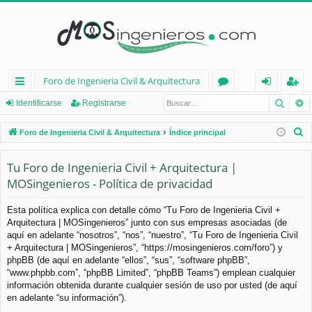
Foro de Ingenieria Civil & Arquitectura
Busca
B
nl
or
de
eg
Identificarse
Registrarse
ac
os
nt
ist
B
Foro de Ingenieria Civil & Arquitectura
Índice principal
es
ifi
ra
u
s
Tu Foro de Ingenieria Civil + Arquitectura |
rá
ca
rs
c
MOSingenieros - Política de privacidad
pi
rs
e
a
d
e
r
Esta política explica con detalle cómo “Tu Foro de Ingenieria Civil +
Arquitectura | MOSingenieros” junto con sus empresas asociadas (de
os
aquí en adelante “nosotros”, “nos”, “nuestro”, “Tu Foro de Ingenieria Civil
+ Arquitectura | MOSingenieros”, “https://mosingenieros.com/foro”) y
phpBB (de aquí en adelante “ellos”, “sus”, “software phpBB”,
“www.phpbb.com”, “phpBB Limited”, “phpBB Teams”) emplean cualquier
información obtenida durante cualquier sesión de uso por usted (de aquí
en adelante “su información”).