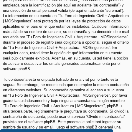
empleada para la identificación (de aquí en adelante “su contraseña”) y
una dirección de email personal válida (de aquí en adelante “su email”).
La información de su cuenta en “Tu Foro de Ingenieria Civil + Arquitectura
| MOSingenieros” está protegida por las leyes de protección de datos
aplicables en el país en el que estamos instalados. Cualquier información
más allá de su nombre de usuario, su contraseña y su dirección de e-mail
requerida por “Tu Foro de Ingenieria Civil + Arquitectura | MOSingenieros”
durante el proceso de registro será obligatoria u opcional, según el criterio
de “Tu Foro de Ingenieria Civil + Arquitectura | MOSingenieros”. En
cualquier caso, usted tiene la opción de qué información en su cuenta
será públicamente exhibida. Además, en su cuenta, usted tiene la opción
de activar o desactivar los emails generados automáticamente por el
software phpBB.
Tu contraseña está encriptada (cifrado de una vía) por lo tanto está
segura. Sin embargo, se recomienda que no emplee la misma contraseña
en diferentes websites. Su contraseña garantiza el acceso a su cuenta
en “Tu Foro de Ingenieria Civil + Arquitectura | MOSingenieros”, por favor
guárdela cuidadosamente y bajo ninguna circunstancia ningún miembro
“Tu Foro de Ingenieria Civil + Arquitectura | MOSingenieros”, phpBB u
otra tercera parte, legítimamente le preguntará su contraseña. Si olvidó la
contraseña de su cuenta, puede usar el servicio “Olvidé mi contraseña”
provisto por el software phpBB. Este proceso le solicitará ingresar su
nombre de usuario y su email, luego el software phpBB generará una