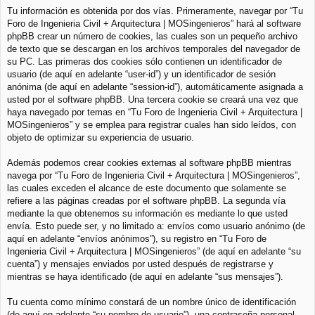
Tu información es obtenida por dos vías. Primeramente, navegar por “Tu
Foro de Ingenieria Civil + Arquitectura | MOSingenieros” hará al software
phpBB crear un número de cookies, las cuales son un pequeño archivo
de texto que se descargan en los archivos temporales del navegador de
su PC. Las primeras dos cookies sólo contienen un identificador de
usuario (de aquí en adelante “user-id”) y un identificador de sesión
anónima (de aquí en adelante “session-id”), automáticamente asignada a
usted por el software phpBB. Una tercera cookie se creará una vez que
haya navegado por temas en “Tu Foro de Ingenieria Civil + Arquitectura |
MOSingenieros” y se emplea para registrar cuales han sido leídos, con
objeto de optimizar su experiencia de usuario.
Además podemos crear cookies externas al software phpBB mientras
navega por “Tu Foro de Ingenieria Civil + Arquitectura | MOSingenieros”,
las cuales exceden el alcance de este documento que solamente se
refiere a las páginas creadas por el software phpBB. La segunda vía
mediante la que obtenemos su información es mediante lo que usted
envía. Esto puede ser, y no limitado a: envíos como usuario anónimo (de
aquí en adelante “envíos anónimos”), su registro en “Tu Foro de
Ingenieria Civil + Arquitectura | MOSingenieros” (de aquí en adelante “su
cuenta”) y mensajes enviados por usted después de registrarse y
mientras se haya identificado (de aquí en adelante “sus mensajes”).
Tu cuenta como mínimo constará de un nombre único de identificación
(de aquí en adelante “su nombre de usuario”), una contraseña personal