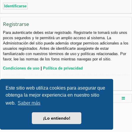
Registrarse
Para autenticarte debes estar registrado. Registrarte te tomará solo unos
pocos segundos y te permitirá un amplio acceso al sistema. La
Administración del sitio puede además otorgar permisos adicionales a los
usuarios registrados. Antes de identificarte asegúrete de estar
familiarizado con nuestros términos de uso y políticas relacionadas. Por
favor, lee las normas de los foros mientras navegas por el sitio.
Condiciones de uso
|
Política de privacidad
Registrarse
Este sitio web utiliza cookies para asegurar que
obtenga la mejor experiencia en nuestro sitio
Foro de Ingenieria Civil & Arquitectura
Índice principal
web.
Saber más
Desarrollado por
phpBB
® Forum Software © phpBB Limited
Style por
Arty
- phpBB 3.3 por MrGaby
¡Lo entiendo!
Traducción al español por
phpBB España
Privacidad
|
Condiciones