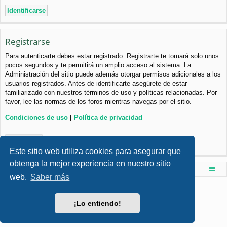
Registrarse
Para autenticarte debes estar registrado. Registrarte te tomará solo unos
pocos segundos y te permitirá un amplio acceso al sistema. La
Administración del sitio puede además otorgar permisos adicionales a los
usuarios registrados. Antes de identificarte asegúrete de estar
familiarizado con nuestros términos de uso y políticas relacionadas. Por
favor, lee las normas de los foros mientras navegas por el sitio.
Condiciones de uso
|
Política de privacidad
Registrarse
Este sitio web utiliza cookies para asegurar que
obtenga la mejor experiencia en nuestro sitio
Foro de Ingenieria Civil & Arquitectura
Índice principal
web.
Saber más
Desarrollado por
phpBB
® Forum Software © phpBB Limited
Style por
Arty
- phpBB 3.3 por MrGaby
¡Lo entiendo!
Traducción al español por
phpBB España
Privacidad
|
Condiciones