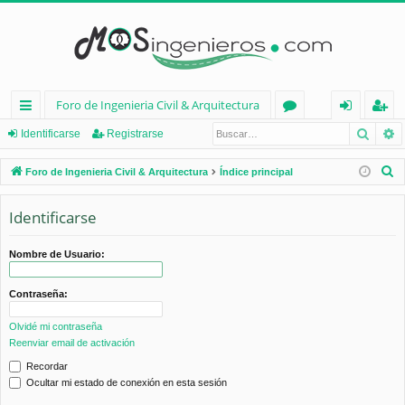
Foro de Ingenieria Civil & Arquitectura
Busca
B
nl
or
de
eg
Identificarse
Registrarse
ac
os
nt
ist
B
Foro de Ingenieria Civil & Arquitectura
Índice principal
es
ifi
ra
u
s
Identificarse
rá
ca
rs
c
pi
rs
e
a
Nombre de Usuario:
d
e
r
Contraseña:
os
Olvidé mi contraseña
Reenviar email de activación
Recordar
Ocultar mi estado de conexión en esta sesión