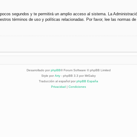
s pocos segundos y te permitirá un amplio acceso al sistema. La Administraci
uestros términos de uso y políticas relacionadas. Por favor, lee las normas de 
Desarrollado por
phpBB
® Forum Software © phpBB Limited
Style por
Arty
- phpBB 3.3 por MrGaby
Traducción al español por
phpBB España
Privacidad
|
Condiciones