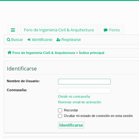
Foro de Ingenieria Civil & Arquitectura
Foros
nl
Buscar
Identificarse
Registrarse
ac
Foro de Ingenieria Civil & Arquitectura
Índice principal
es
Identificarse
rá
pi
Nombre de Usuario:
d
Contraseña:
os
Olvidé mi contraseña
Reenviar email de activación
Recordar
Ocultar mi estado de conexión en esta sesión