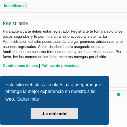
Registrarse
Para autenticarte debes estar registrado. Registrarte te tomará solo unos
pocos segundos y te permitirá un amplio acceso al sistema. La
Administración del sitio puede además otorgar permisos adicionales a los
usuarios registrados. Antes de identificarte asegúrete de estar
familiarizado con nuestros términos de uso y políticas relacionadas. Por
favor, lee las normas de los foros mientras navegas por el sitio.
Condiciones de uso
|
Política de privacidad
Registrarse
Este sitio web utiliza cookies para asegurar que
obtenga la mejor experiencia en nuestro sitio
Foro de Ingenieria Civil & Arquitectura
Índice principal
web.
Saber más
Desarrollado por
phpBB
® Forum Software © phpBB Limited
Style por
Arty
- phpBB 3.3 por MrGaby
¡Lo entiendo!
Traducción al español por
phpBB España
Privacidad
|
Condiciones