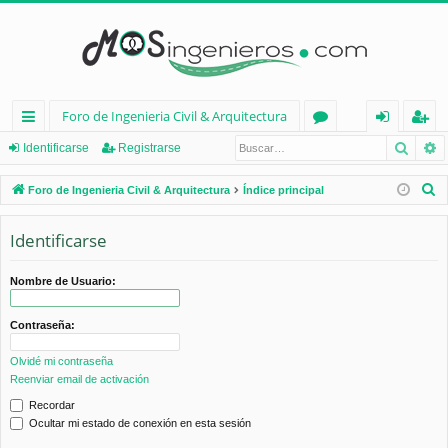
Foro de Ingenieria Civil & Arquitectura
Busca
B
nl
or
de
eg
Identificarse
Registrarse
ac
os
nt
ist
B
Foro de Ingenieria Civil & Arquitectura
Índice principal
es
ifi
ra
u
s
Identificarse
rá
ca
rs
c
pi
rs
e
a
Nombre de Usuario:
d
e
r
Contraseña:
os
Olvidé mi contraseña
Reenviar email de activación
Recordar
Ocultar mi estado de conexión en esta sesión