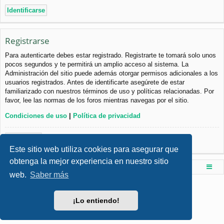
Registrarse
Para autenticarte debes estar registrado. Registrarte te tomará solo unos
pocos segundos y te permitirá un amplio acceso al sistema. La
Administración del sitio puede además otorgar permisos adicionales a los
usuarios registrados. Antes de identificarte asegúrete de estar
familiarizado con nuestros términos de uso y políticas relacionadas. Por
favor, lee las normas de los foros mientras navegas por el sitio.
Condiciones de uso
|
Política de privacidad
Registrarse
Este sitio web utiliza cookies para asegurar que
obtenga la mejor experiencia en nuestro sitio
Foro de Ingenieria Civil & Arquitectura
Índice principal
web.
Saber más
Desarrollado por
phpBB
® Forum Software © phpBB Limited
Style por
Arty
- phpBB 3.3 por MrGaby
¡Lo entiendo!
Traducción al español por
phpBB España
Privacidad
|
Condiciones