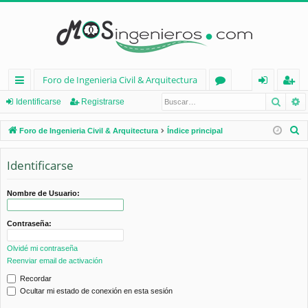
Foro de Ingenieria Civil & Arquitectura
Busca
B
nl
or
de
eg
Identificarse
Registrarse
ac
os
nt
ist
B
Foro de Ingenieria Civil & Arquitectura
Índice principal
es
ifi
ra
u
s
Identificarse
rá
ca
rs
c
pi
rs
e
a
Nombre de Usuario:
d
e
r
Contraseña:
os
Olvidé mi contraseña
Reenviar email de activación
Recordar
Ocultar mi estado de conexión en esta sesión