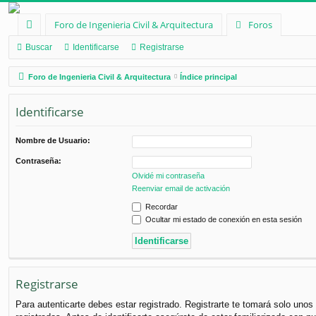
Foro de Ingenieria Civil & Arquitectura
Foros
nl
Buscar
Identificarse
Registrarse
ac
Foro de Ingenieria Civil & Arquitectura
Índice principal
es
Identificarse
rá
pi
Nombre de Usuario:
d
Contraseña:
Olvidé mi contraseña
os
Reenviar email de activación
Recordar
Ocultar mi estado de conexión en esta sesión
Registrarse
Para autenticarte debes estar registrado. Registrarte te tomará solo uno