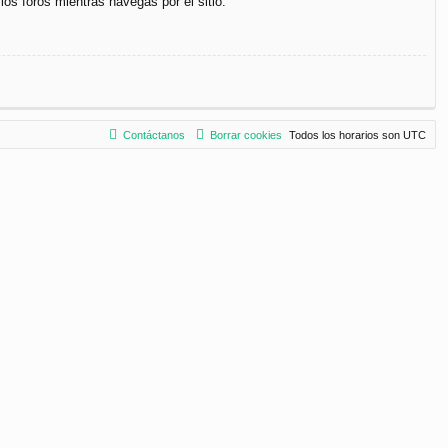
los foros mientras navegas por el sitio.
Contáctanos
Borrar cookies
Todos los horarios son
UTC