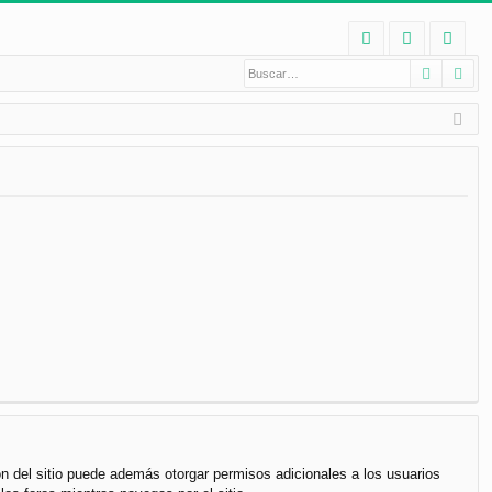
E
Buscar
Bú
FA
de
eg
Q
nt
ist
ifi
ra
ca
rs
rs
e
e
ón del sitio puede además otorgar permisos adicionales a los usuarios