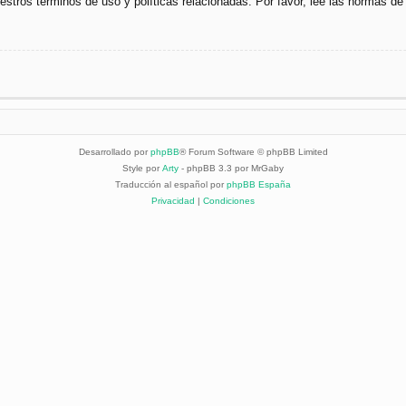
uestros términos de uso y políticas relacionadas. Por favor, lee las normas de 
Desarrollado por
phpBB
® Forum Software © phpBB Limited
Style por
Arty
- phpBB 3.3 por MrGaby
Traducción al español por
phpBB España
Privacidad
|
Condiciones