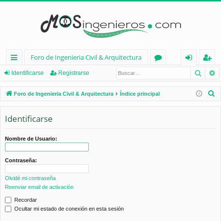
Foro de Ingenieria Civil & Arquitectura
Busca
B
nl
or
de
eg
Identificarse
Registrarse
ac
os
nt
ist
B
Foro de Ingenieria Civil & Arquitectura
Índice principal
es
ifi
ra
u
s
Identificarse
rá
ca
rs
c
pi
rs
e
a
Nombre de Usuario:
d
e
r
Contraseña:
os
Olvidé mi contraseña
Reenviar email de activación
Recordar
Ocultar mi estado de conexión en esta sesión