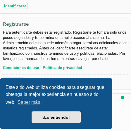
Registrarse
Para autenticarte debes estar registrado. Registrarte te tomará solo unos
pocos segundos y te permitirá un amplio acceso al sistema. La
Administración del sitio puede además otorgar permisos adicionales a los
usuarios registrados. Antes de identificarte asegúrete de estar
familiarizado con nuestros términos de uso y políticas relacionadas. Por
favor, lee las normas de los foros mientras navegas por el sitio.
Condiciones de uso
|
Política de privacidad
Registrarse
Este sitio web utiliza cookies para asegurar que
obtenga la mejor experiencia en nuestro sitio
Foro de Ingenieria Civil & Arquitectura
Índice principal
web.
Saber más
Desarrollado por
phpBB
® Forum Software © phpBB Limited
Style por
Arty
- phpBB 3.3 por MrGaby
¡Lo entiendo!
Traducción al español por
phpBB España
Privacidad
|
Condiciones