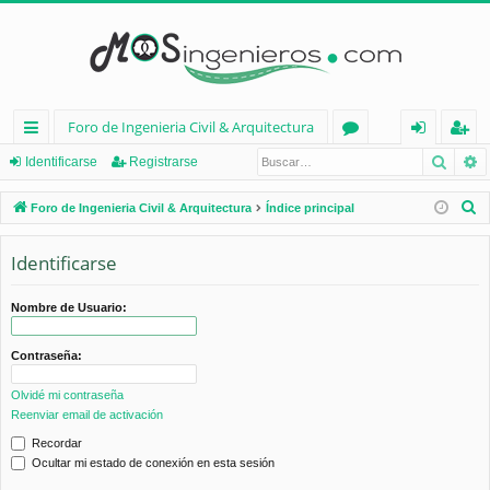
Foro de Ingenieria Civil & Arquitectura
Busca
B
nl
or
de
eg
Identificarse
Registrarse
ac
os
nt
ist
B
Foro de Ingenieria Civil & Arquitectura
Índice principal
es
ifi
ra
u
s
Identificarse
rá
ca
rs
c
pi
rs
e
a
Nombre de Usuario:
d
e
r
Contraseña:
os
Olvidé mi contraseña
Reenviar email de activación
Recordar
Ocultar mi estado de conexión en esta sesión