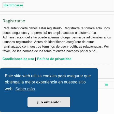
Registrarse
Para autenticarte debes estar registrado. Registrarte te tomará solo unos
pocos segundos y te permitirá un amplio acceso al sistema. La
Administración del sitio puede además otorgar permisos adicionales a los
usuarios registrados. Antes de identificarte asegúrete de estar
familiarizado con nuestros términos de uso y políticas relacionadas. Por
favor, lee las normas de los foros mientras navegas por el sitio.
Condiciones de uso
|
Política de privacidad
Registrarse
Este sitio web utiliza cookies para asegurar que
obtenga la mejor experiencia en nuestro sitio
Foro de Ingenieria Civil & Arquitectura
Índice principal
web.
Saber más
Desarrollado por
phpBB
® Forum Software © phpBB Limited
Style por
Arty
- phpBB 3.3 por MrGaby
¡Lo entiendo!
Traducción al español por
phpBB España
Privacidad
|
Condiciones