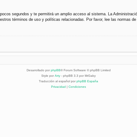
s pocos segundos y te permitirá un amplio acceso al sistema. La Administraci
uestros términos de uso y políticas relacionadas. Por favor, lee las normas de 
Desarrollado por
phpBB
® Forum Software © phpBB Limited
Style por
Arty
- phpBB 3.3 por MrGaby
Traducción al español por
phpBB España
Privacidad
|
Condiciones