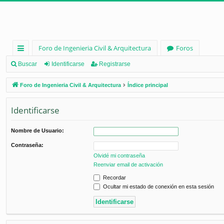
Foro de Ingenieria Civil & Arquitectura
Foros
nl
Buscar
Identificarse
Registrarse
ac
Foro de Ingenieria Civil & Arquitectura
Índice principal
es
Identificarse
rá
pi
Nombre de Usuario:
d
Contraseña:
os
Olvidé mi contraseña
Reenviar email de activación
Recordar
Ocultar mi estado de conexión en esta sesión