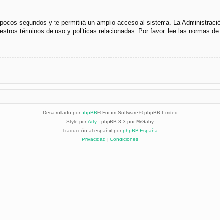
s pocos segundos y te permitirá un amplio acceso al sistema. La Administraci
uestros términos de uso y políticas relacionadas. Por favor, lee las normas de 
Desarrollado por
phpBB
® Forum Software © phpBB Limited
Style por
Arty
- phpBB 3.3 por MrGaby
Traducción al español por
phpBB España
Privacidad
|
Condiciones