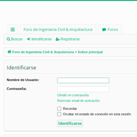
Foro de Ingenieria Civil & Arquitectura
Foros
nl
Buscar
Identificarse
Registrarse
ac
Foro de Ingenieria Civil & Arquitectura
Índice principal
es
Identificarse
rá
pi
Nombre de Usuario:
d
Contraseña:
os
Olvidé mi contraseña
Reenviar email de activación
Recordar
Ocultar mi estado de conexión en esta sesión