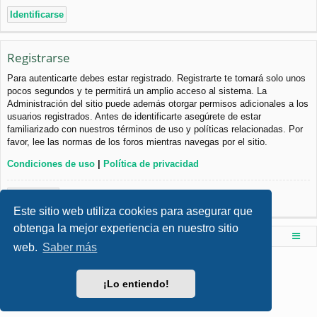
Registrarse
Para autenticarte debes estar registrado. Registrarte te tomará solo unos
pocos segundos y te permitirá un amplio acceso al sistema. La
Administración del sitio puede además otorgar permisos adicionales a los
usuarios registrados. Antes de identificarte asegúrete de estar
familiarizado con nuestros términos de uso y políticas relacionadas. Por
favor, lee las normas de los foros mientras navegas por el sitio.
Condiciones de uso
|
Política de privacidad
Registrarse
Este sitio web utiliza cookies para asegurar que
obtenga la mejor experiencia en nuestro sitio
Foro de Ingenieria Civil & Arquitectura
Índice principal
web.
Saber más
Desarrollado por
phpBB
® Forum Software © phpBB Limited
Style por
Arty
- phpBB 3.3 por MrGaby
¡Lo entiendo!
Traducción al español por
phpBB España
Privacidad
|
Condiciones