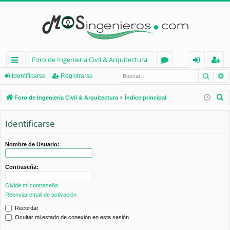
Foro de Ingenieria Civil & Arquitectura
Busca
B
nl
or
de
eg
Identificarse
Registrarse
ac
os
nt
ist
B
Foro de Ingenieria Civil & Arquitectura
Índice principal
es
ifi
ra
u
s
Identificarse
rá
ca
rs
c
pi
rs
e
a
Nombre de Usuario:
d
e
r
Contraseña:
os
Olvidé mi contraseña
Reenviar email de activación
Recordar
Ocultar mi estado de conexión en esta sesión