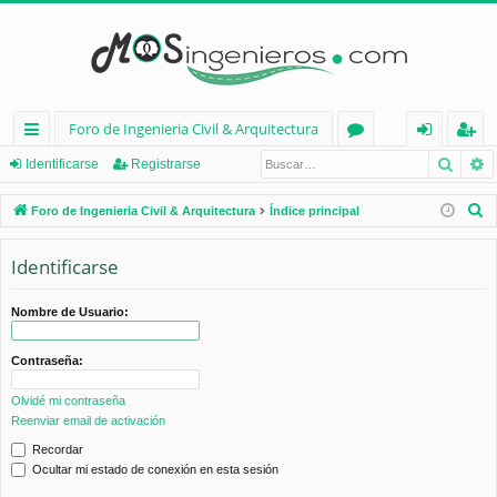
Foro de Ingenieria Civil & Arquitectura
Busca
B
nl
or
de
eg
Identificarse
Registrarse
ac
os
nt
ist
B
Foro de Ingenieria Civil & Arquitectura
Índice principal
es
ifi
ra
u
s
Identificarse
rá
ca
rs
c
pi
rs
e
a
Nombre de Usuario:
d
e
r
Contraseña:
os
Olvidé mi contraseña
Reenviar email de activación
Recordar
Ocultar mi estado de conexión en esta sesión