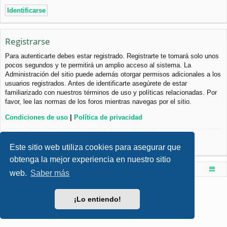
Registrarse
Para autenticarte debes estar registrado. Registrarte te tomará solo unos
pocos segundos y te permitirá un amplio acceso al sistema. La
Administración del sitio puede además otorgar permisos adicionales a los
usuarios registrados. Antes de identificarte asegúrete de estar
familiarizado con nuestros términos de uso y políticas relacionadas. Por
favor, lee las normas de los foros mientras navegas por el sitio.
Condiciones de uso
|
Política de privacidad
Registrarse
Este sitio web utiliza cookies para asegurar que
obtenga la mejor experiencia en nuestro sitio
Foro de Ingenieria Civil & Arquitectura
Índice principal
web.
Saber más
Desarrollado por
phpBB
® Forum Software © phpBB Limited
Style por
Arty
- phpBB 3.3 por MrGaby
¡Lo entiendo!
Traducción al español por
phpBB España
Privacidad
|
Condiciones