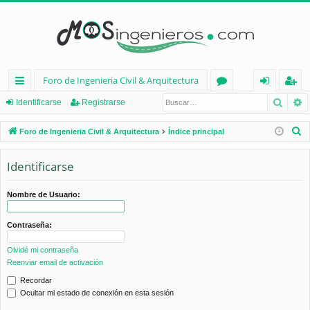
Foro de Ingenieria Civil & Arquitectura
Busca
B
nl
or
de
eg
Identificarse
Registrarse
ac
os
nt
ist
B
Foro de Ingenieria Civil & Arquitectura
Índice principal
es
ifi
ra
u
s
Identificarse
rá
ca
rs
c
pi
rs
e
a
Nombre de Usuario:
d
e
r
Contraseña:
os
Olvidé mi contraseña
Reenviar email de activación
Recordar
Ocultar mi estado de conexión en esta sesión