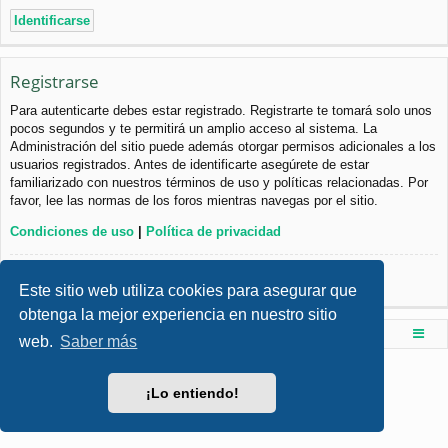
Registrarse
Para autenticarte debes estar registrado. Registrarte te tomará solo unos
pocos segundos y te permitirá un amplio acceso al sistema. La
Administración del sitio puede además otorgar permisos adicionales a los
usuarios registrados. Antes de identificarte asegúrete de estar
familiarizado con nuestros términos de uso y políticas relacionadas. Por
favor, lee las normas de los foros mientras navegas por el sitio.
Condiciones de uso
|
Política de privacidad
Registrarse
Este sitio web utiliza cookies para asegurar que
obtenga la mejor experiencia en nuestro sitio
Foro de Ingenieria Civil & Arquitectura
Índice principal
web.
Saber más
Desarrollado por
phpBB
® Forum Software © phpBB Limited
Style por
Arty
- phpBB 3.3 por MrGaby
¡Lo entiendo!
Traducción al español por
phpBB España
Privacidad
|
Condiciones